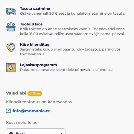
pind
5D karastatud klaasil
kaetud adhesiivse liimiga
,
mis tagab
täiesti täiusliku kinnituvuse kogu pinna
Tasuta saatmine
ulatuses
. Seega ei ole ohtu, et kaitseklaasi servad
Ostke vähemalt 30 € eest ja kohaletoimetamine on tasuta.
hakkavad lahti tulema või tõusevad üles.
Tooteid laos
Pakendi sisu:
Kõik tooted on kohe saatmiseks valmis. Tööpäevadel enne
kella 16.00 esitatud tellimused saadame välja samal päeval.
1x kaitseklaas
Kiire klienditugi
1x kuiv salvrätik
Järgmisteks kulub meil paar tundi – tagastus, päring või
tootevahetus.
1x märg salvrätik
Lojaalsusprogramm
1x tolmueemaldaja
Pakume ustavatele klientidele põnevaid allahindlusi.
Vajad abi
offline
Klienditeenindus on kättesaadav
info@momanio.ee
Kust meid leiad
Eesti