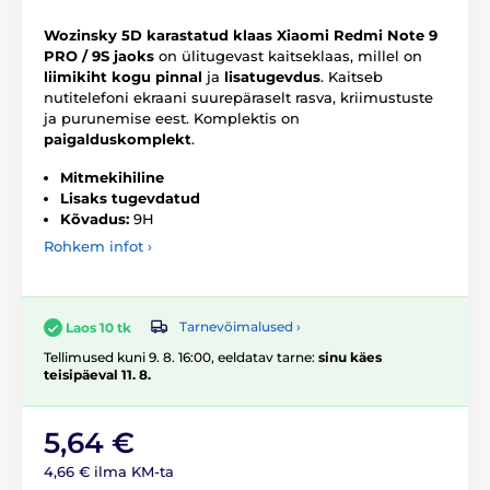
Wozinsky 5D karastatud klaas Xiaomi Redmi Note 9
PRO / 9S jaoks
on ülitugevast kaitseklaas, millel on
liimikiht kogu pinnal
ja
lisatugevdus
. Kaitseb
nutitelefoni ekraani suurepäraselt rasva, kriimustuste
ja purunemise eest. Komplektis on
paigalduskomplekt
.
Mitmekihiline
Lisaks tugevdatud
Kõvadus:
9H
Rohkem infot ›
Tarnevõimalused ›
Laos 10 tk
Tellimused kuni 9. 8. 16:00, eeldatav tarne:
sinu käes
teisipäeval 11. 8.
5,64 €
4,66 € ilma KM-ta