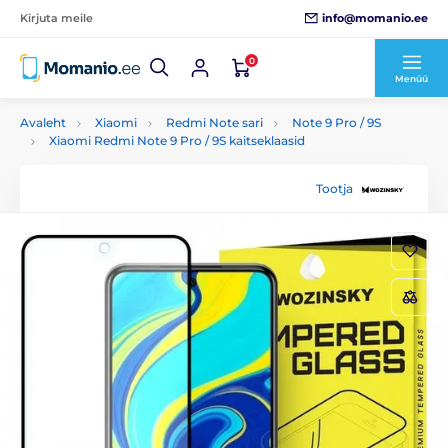
info@momanio.ee
Kirjuta meile
0
Menüü
Avaleht
Xiaomi
Redmi Note sari
Note 9 Pro / 9S
Xiaomi Redmi Note 9 Pro / 9S kaitseklaasid
Tootja