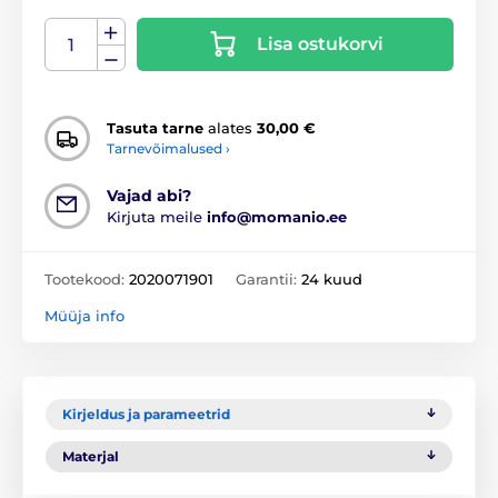
Lisa ostukorvi
Tasuta tarne
alates
30,00 €
Tarnevõimalused ›
Vajad abi?
Kirjuta meile
info@momanio.ee
Tootekood:
2020071901
Garantii:
24 kuud
Müüja info
Kirjeldus ja parameetrid
Materjal