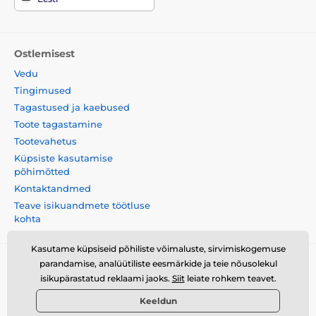
Ostlemisest
Vedu
Tingimused
Tagastused ja kaebused
Toote tagastamine
Tootevahetus
Küpsiste kasutamise
põhimõtted
Kontaktandmed
Teave isikuandmete töötluse
kohta
Kasutame küpsiseid põhiliste võimaluste, sirvimiskogemuse
parandamise, analüütiliste eesmärkide ja teie nõusolekul
Momanio s.r.o., Okružní 361/14, 747 18, Píšť, Tšehhi
isikupärastatud reklaami jaoks.
Siit
leiate rohkem teavet.
Vabariik, VAT: CZ09604707
Keeldun