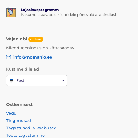
Lojaalsusprogramm
Pakume ustavatele klientidele põnevaid allahindlusi.
Vajad abi
offline
Klienditeenindus on kättesaadav
info@momanio.ee
Kust meid leiad
Eesti
Ostlemisest
Vedu
Tingimused
Tagastused ja kaebused
Toote tagastamine