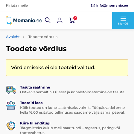
info@momanio.ee
Kirjuta meile
0
Menüü
Avaleht
Toodete võrdlus
Toodete võrdlus
Võrdlemiseks ei ole tooteid valitud.
Tasuta saatmine
Ostke vähemalt 30 € eest ja kohaletoimetamine on tasuta.
Tooteid laos
Kõik tooted on kohe saatmiseks valmis. Tööpäevadel enne
kella 16.00 esitatud tellimused saadame välja samal päeval.
Kiire klienditugi
Järgmisteks kulub meil paar tundi – tagastus, päring või
tootevahetus.