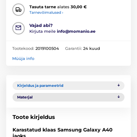
Tasuta tarne
alates
30,00 €
Tarnevõimalused ›
Vajad abi?
Kirjuta meile
info@momanio.ee
Tootekood:
2019100504
Garantii:
24 kuud
Müüja info
Kirjeldus ja parameetrid
Materjal
Toote kirjeldus
Karastatud klaas Samsung Galaxy
A40
jaoks