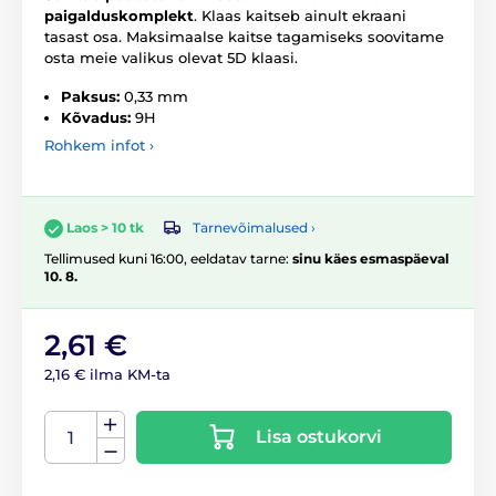
paigalduskomplekt
. Klaas kaitseb ainult ekraani
tasast osa. Maksimaalse kaitse tagamiseks soovitame
osta meie valikus olevat 5D klaasi.
Paksus:
0,33 mm
Kõvadus:
9H
Rohkem infot ›
Tarnevõimalused ›
Laos > 10 tk
Tellimused kuni 16:00, eeldatav tarne:
sinu käes esmaspäeval
10. 8.
2,61 €
2,16 € ilma KM-ta
Lisa ostukorvi