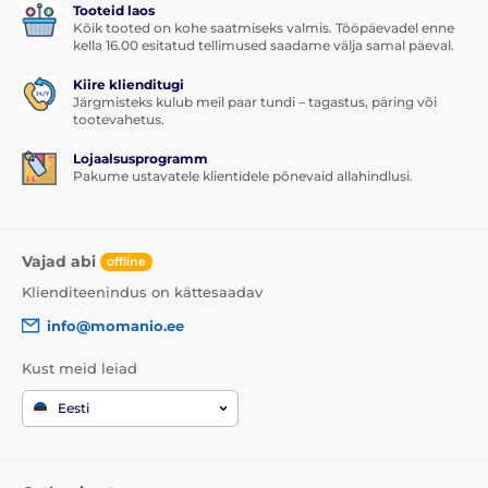
tõuseksid üles.
Tooteid laos
Kõik tooted on kohe saatmiseks valmis. Tööpäevadel enne
Pakendi sisu:
kella 16.00 esitatud tellimused saadame välja samal päeval.
Kiire klienditugi
1x kaitsev karastatud klaas
Järgmisteks kulub meil paar tundi – tagastus, päring või
1x kuiv salvrätik
tootevahetus.
1x niiske salvrätik
Lojaalsusprogramm
Pakume ustavatele klientidele põnevaid allahindlusi.
Vajad abi
offline
Klienditeenindus on kättesaadav
info@momanio.ee
Kust meid leiad
Eesti