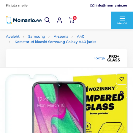
info@momanio.ee
Kirjuta meile
0
Menüü
Avaleht
Samsung
A-seeria
A40
Karastatud klaasid Samsung Galaxy A40 jaoks
Tootja