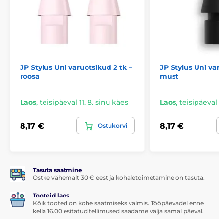
Mõõtmed:
166 x 8,9 mm
Kaal:
13,3 g
JP Stylus Uni muudab töö ja meelelahutuse
tahvelarvutil lihtsamaks kui kunagi varem.
JP Stylus Uni varuotsikud 2 tk –
JP Stylus Uni va
Toode kuulub kategooriatesse
roosa
must
Kingituste nõuanded
Laos
,
teisipäeval 11. 8. sinu käes
Laos
,
teisipäeval 
8,17 €
8,17 €
Ostukorvi
Tasuta saatmine
Ostke vähemalt 30 € eest ja kohaletoimetamine on tasuta.
Tooteid laos
Kõik tooted on kohe saatmiseks valmis. Tööpäevadel enne
kella 16.00 esitatud tellimused saadame välja samal päeval.