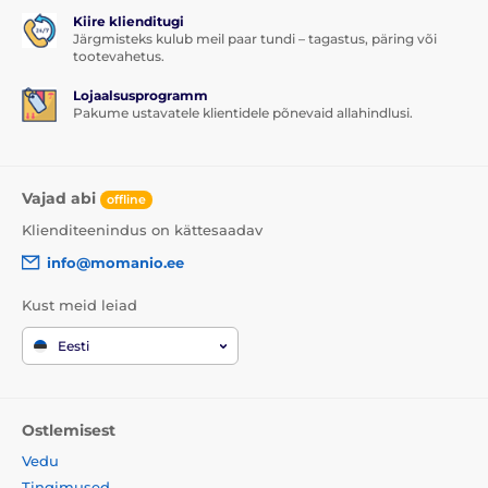
Kiire klienditugi
Järgmisteks kulub meil paar tundi – tagastus, päring või
tootevahetus.
Lojaalsusprogramm
Pakume ustavatele klientidele põnevaid allahindlusi.
Vajad abi
offline
Klienditeenindus on kättesaadav
info@momanio.ee
Kust meid leiad
Eesti
Ostlemisest
Vedu
Tingimused