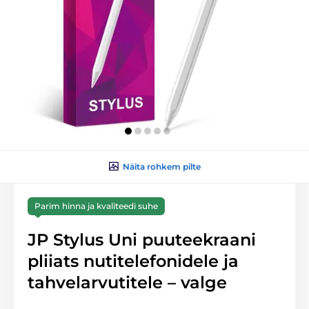
Näita rohkem pilte
Parim hinna ja kvaliteedi suhe
JP Stylus Uni puuteekraani
pliiats nutitelefonidele ja
tahvelarvutitele – valge