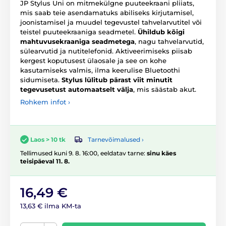
JP Stylus Uni on mitmekülgne puuteekraani pliiats,
mis saab teie asendamatuks abiliseks kirjutamisel,
joonistamisel ja muudel tegevustel tahvelarvutitel või
teistel puuteekraaniga seadmetel.
Ühildub kõigi
mahtuvusekraaniga seadmetega
, nagu tahvelarvutid,
sülearvutid ja nutitelefonid. Aktiveerimiseks piisab
kergest koputusest ülaosale ja see on kohe
kasutamiseks valmis, ilma keerulise Bluetoothi
sidumiseta.
Stylus lülitub pärast viit minutit
tegevusetust automaatselt välja
, mis säästab akut.
Rohkem infot ›
Tarnevõimalused ›
Laos > 10 tk
Tellimused kuni 9. 8. 16:00, eeldatav tarne:
sinu käes
teisipäeval 11. 8.
16,49 €
13,63 € ilma KM-ta