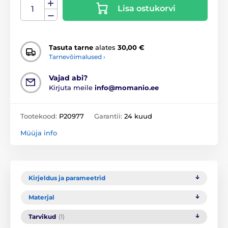
Lisa ostukorvi
Tasuta tarne
alates
30,00 €
Tarnevõimalused ›
Vajad abi?
Kirjuta meile
info@momanio.ee
Tootekood:
P20977
Garantii:
24 kuud
Müüja info
Kirjeldus ja parameetrid
Materjal
Tarvikud
(1)