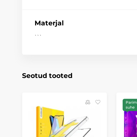
Materjal
```
Seotud tooted
Parim 
suhe