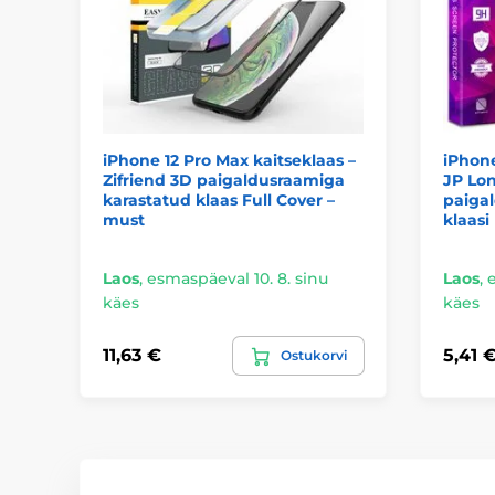
iPhone 12 Pro Max kaitseklaas –
iPhone
Zifriend 3D paigaldusraamiga
JP Lo
karastatud klaas Full Cover –
paiga
must
klaasi
Laos
,
esmaspäeval 10. 8. sinu
Laos
,
e
käes
käes
11,63 €
5,41 
Ostukorvi