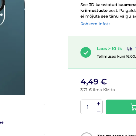
See 3D karastatud
kaamera
kriimustuste
eest. Paigal
ei mõjuta see tänu välgu a
Rohkem infot ›
Laos > 10 tk
Tellimused kuni 16:00
4,49 €
3,71 € ilma KM-ta
ee
Tasuta tarne
alate