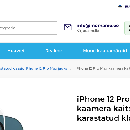
EU
info@momanio.ee
tegooria
Kirjuta meile
Huawei
Realme
Muud kaubamärgid
statud klaasid iPhone 12 Pro Max jaoks
iPhone 12 Pro Max kaamera kait
iPhone 12 Pr
kaamera kait
karastatud kl