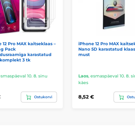
 12 Pro MAX kaitseklaas –
iPhone 12 Pro MAX kaitsek
ng Pack
Nano 5D karastatud klaas
ldusraamiga karastatud
must
 komplekt 3 tk
smaspäeval 10. 8. sinu
Laos
,
esmaspäeval 10. 8. s
käes
€
8,52 €
Ostukorvi
Ostu