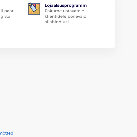
Lojaalsusprogramm
il paar
Pakume ustavatele
ng või
klientidele põnevaid
allahindlusi.
mõtted