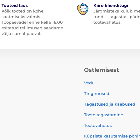
Tooteid laos
Kiire klienditugi
Kõik tooted on kohe
Järgmisteks kulub me
saatmiseks valmis.
tundi – tagastus, päri
Tööpäevadel enne kella 16.00
tootevahetus.
esitatud tellimused saadame
välja samal päeval.
Ostlemisest
Vedu
Tingimused
Tagastused ja kaebused
Toote tagastamine
Tootevahetus
Küpsiste kasutamise põhi