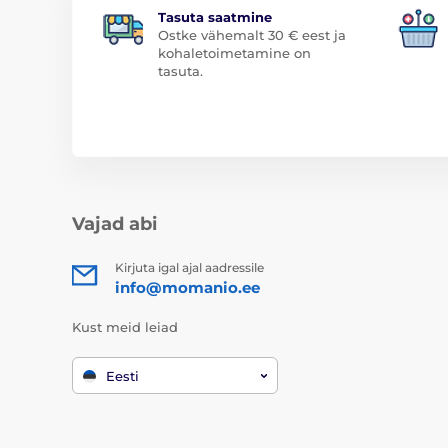
Tasuta saatmine
Ostke vähemalt 30 € eest ja
kohaletoimetamine on
tasuta.
Vajad abi
Kirjuta igal ajal aadressile
info@momanio.ee
Kust meid leiad
Eesti