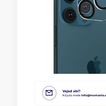
Vajad abi?
Kirjuta meile
info@momanio.