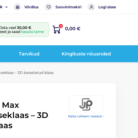
Võrdlus
Soovinimekiri
Logi sisse
R
0
Osta veel
30,00 €
0,00 €
eest ja saad
tasuta tarne
Tarvikud
Kingituste nõuanded
seklaas – 3D karastatud klaas
o Max
seklaas – 3D
Näita rohkem tooteid ›
aas