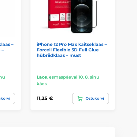
laas –
iPhone 12 Pro Max kaitseklaas –
iP
 –
Forcell Flexible 5D Full Glue
kl
hübriidklaas – must
inu
Laos
,
esmaspäeval 10. 8. sinu
La
käes
kä
11,25 €
2,
korvi
Ostukorvi