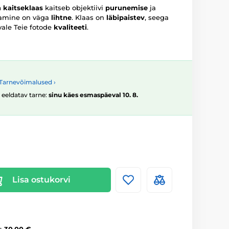
 kaitseklaas
kaitseb objektiivi
purunemise
ja
damine on väga
lihtne
. Klaas on
läbipaistev
, seega
vale Teie fotode
kvaliteeti
.
Tarnevõimalused ›
, eeldatav tarne:
sinu käes esmaspäeval 10. 8.
Lisa ostukorvi
s
30,00 €