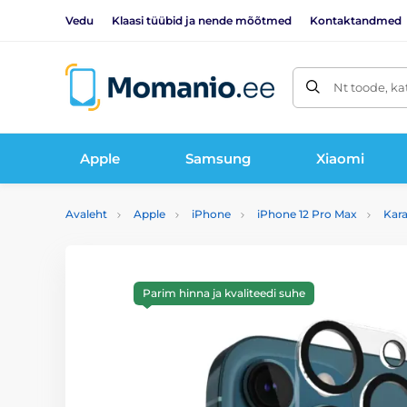
Vedu
Klaasi tüübid ja nende mõõtmed
Kontaktandmed
Nt toode, ka
Apple
Samsung
Xiaomi
Avaleht
Apple
iPhone
iPhone 12 Pro Max
Kara
Parim hinna ja kvaliteedi suhe