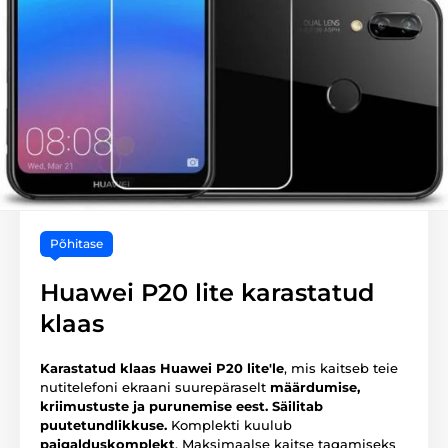
Põhitase
Huawei P20 lite karastatud
klaas
Karastatud klaas Huawei P20 lite'le
, mis kaitseb teie
nutitelefoni ekraani suurepäraselt
määrdumise,
kriimustuste ja purunemise eest.
Säilitab
puutetundlikkuse.
Komplekti kuulub
paigalduskomplekt
. Maksimaalse kaitse tagamiseks