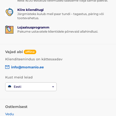
kella 16.00 esitatud tellimused saadame välja samal päeval.
1x kaitseklaas
1x kuiv salvrätik
Kiire klienditugi
Järgmisteks kulub meil paar tundi – tagastus, päring või
1x märg salvrätik
tootevahetus.
Lojaalsusprogramm
Pakume ustavatele klientidele põnevaid allahindlusi.
Vajad abi
offline
Klienditeenindus on kättesaadav
info@momanio.ee
Kust meid leiad
Eesti
Ostlemisest
Vedu