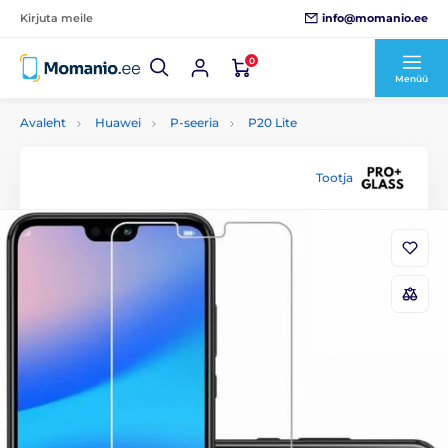
info@momanio.ee
Kirjuta meile
0
Menüü
Avaleht
Huawei
P-seeria
P20 Lite
Tootja