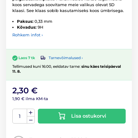
koos servadega soovitame meie valikus olevat 5D
klaasi. See klaas sobib kasutamiseks koos ümbrisega.
Paksus:
0,33 mm
Kõvadus:
9H
Rohkem infot ›
Tarnevõimalused ›
Laos 7 tk
Tellimused kuni 16:00, eeldatav tarne:
sinu käes teisipäeval
11. 8.
2,30 €
1,90 € ilma KM-ta
Lisa ostukorvi