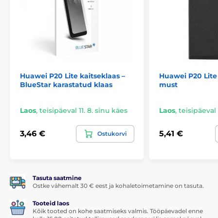
*Pildid on ainult informatiivse tähendusega.
Paigaldamine õnnestub igaühel
Veel üks suurepärane eelis selle Huawei P20 lite
Huawei P20 Lite kaitseklaas –
Huawei P20 Lite
karastatud klaasi puhul on selle
väga lihtne
BlueStar karastatud klaas
must
paigaldamine
. Tänu
paigalduskomplektile
on
karastatud klaasi kinnitamine teie nutitelefoni
ekraanile tõeliselt lihtne.
Laos
,
teisipäeval 11. 8. sinu käes
Laos
,
teisipäeval 
Täiuslik kinnitumine
3,46 €
5,41 €
Ostukorvi
Erinevalt mõnest teisest karastatud klaasist on kogu
Huawei P20 lite karastatud klaasi pind kaetud
adhesiivse liimiga, mis tagab
täiesti täiusliku
kinnitumise kogu pinna ulatuses
. Seega ei ole ohtu,
et kaitseklaasi servad hakkaksid lahti tulema või
Tasuta saatmine
tõuseksid üles.
Ostke vähemalt 30 € eest ja kohaletoimetamine on tasuta.
Komplekti sisu:
Tooteid laos
Kõik tooted on kohe saatmiseks valmis. Tööpäevadel enne