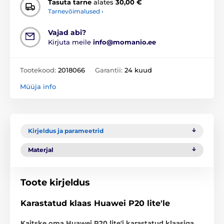
Tasuta tarne
alates
30,00 €
Tarnevõimalused ›
Vajad abi?
Kirjuta meile
info@momanio.ee
Tootekood:
2018066
Garantii:
24 kuud
Müüja info
Kirjeldus ja parameetrid
Materjal
Toote kirjeldus
Karastatud klaas Huawei P20 lite'le
Kaitske oma Huawei P20 lite'i karastatud klaasiga,