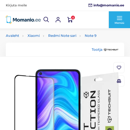
info@momanio.ee
Kirjuta meile
0
Menüü
Avaleht
Xiaomi
Redmi Note sari
Note 9
Tootja