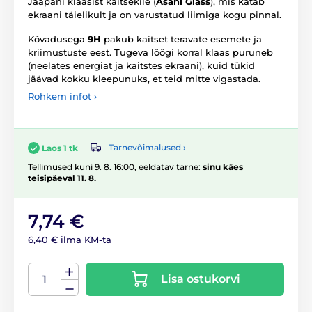
Jaapani klaasist kaitsekile (
Asahi Glass
), mis katab
ekraani täielikult ja on varustatud liimiga kogu pinnal.
Kõvadusega
9H
pakub kaitset teravate esemete ja
kriimustuste eest. Tugeva löögi korral klaas puruneb
(neelates energiat ja kaitstes ekraani), kuid tükid
jäävad kokku kleepunuks, et teid mitte vigastada.
Rohkem infot ›
Tarnevõimalused ›
Laos 1 tk
Tellimused kuni 9. 8. 16:00, eeldatav tarne:
sinu käes
teisipäeval 11. 8.
7,74 €
6,40 € ilma KM-ta
Lisa ostukorvi