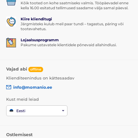
Kõik tooted on kohe saatmiseks valmis. Tööpäevadel enne
kella 16.00 esitatud tellimused saadame välja samal päeval.
Kiire klienditugi
Järgmisteks kulub meil paar tundi – tagastus, päring või
tootevahetus.
Lojaalsusprogramm
Pakume ustavatele klientidele põnevaid allahindlusi.
Vajad abi
offline
Klienditeenindus on kättesaadav
info@momanio.ee
Kust meid leiad
Eesti
Ostlemisest