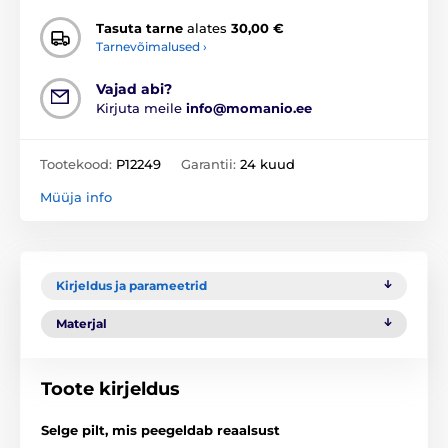
Tasuta tarne
alates
30,00 €
Tarnevõimalused ›
Vajad abi?
Kirjuta meile
info@momanio.ee
Tootekood:
P12249
Garantii:
24 kuud
Müüja info
Kirjeldus ja parameetrid
Materjal
Toote kirjeldus
Selge pilt, mis peegeldab reaalsust