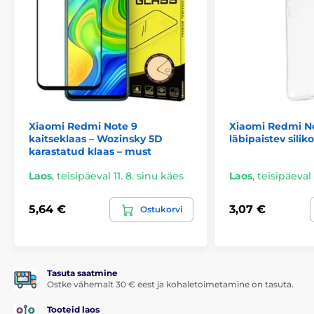
Xiaomi Redmi Note 9
Xiaomi Redmi N
kaitseklaas – Wozinsky 5D
läbipaistev sili
karastatud klaas – must
Laos
,
teisipäeval 11. 8. sinu käes
Laos
,
teisipäeval 
5,64 €
3,07 €
Ostukorvi
Tasuta saatmine
Ostke vähemalt 30 € eest ja kohaletoimetamine on tasuta.
Tooteid laos