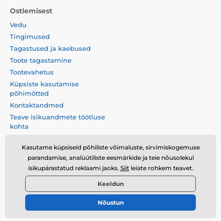
Ostlemisest
Vedu
Tingimused
Tagastused ja kaebused
Toote tagastamine
Tootevahetus
Küpsiste kasutamise
põhimõtted
Kontaktandmed
Teave isikuandmete töötluse
kohta
Kasutame küpsiseid põhiliste võimaluste, sirvimiskogemuse
parandamise, analüütiliste eesmärkide ja teie nõusolekul
Momanio s.r.o., Okružní 361/14, 747 18, Píšť, Tšehhi
isikupärastatud reklaami jaoks.
Siit
leiate rohkem teavet.
Vabariik, VAT: CZ09604707
Keeldun
Nõustun
© 2026 www.momanio.ee ⦁ E-poe lõi
SIMPLIA.cz