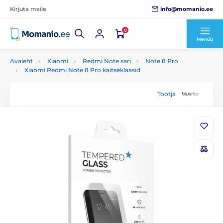
info@momanio.ee
Kirjuta meile
0
Menüü
Avaleht
Xiaomi
Redmi Note sari
Note 8 Pro
Xiaomi Redmi Note 8 Pro kaitseklaasid
Tootja