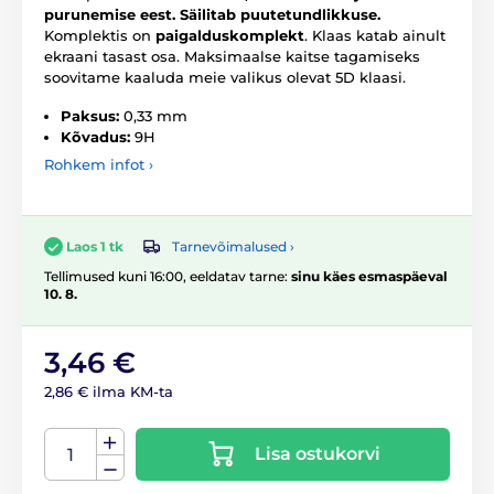
purunemise eest.
Säilitab puutetundlikkuse.
Komplektis on
paigalduskomplekt
. Klaas katab ainult
ekraani tasast osa. Maksimaalse kaitse tagamiseks
soovitame kaaluda meie valikus olevat 5D klaasi.
Paksus:
0,33 mm
Kõvadus:
9H
Rohkem infot ›
Tarnevõimalused ›
Laos 1 tk
Tellimused kuni 16:00, eeldatav tarne:
sinu käes esmaspäeval
10. 8.
3,46 €
2,86 € ilma KM-ta
Lisa ostukorvi