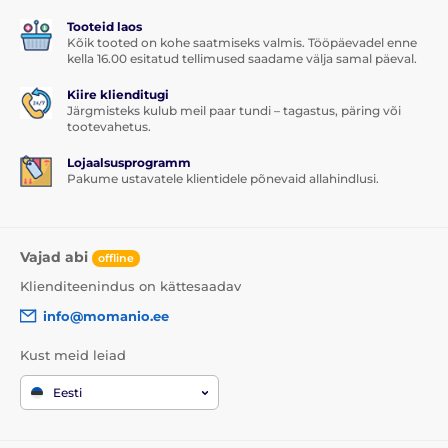
tõuseksid üles.
Tooteid laos
Pakendi sisu:
Kõik tooted on kohe saatmiseks valmis. Tööpäevadel enne
kella 16.00 esitatud tellimused saadame välja samal päeval.
1x kaitseklaas
Kiire klienditugi
1x kuiv salvrätik
Järgmisteks kulub meil paar tundi – tagastus, päring või
tootevahetus.
1x niiske salvrätik
Lojaalsusprogramm
Pakume ustavatele klientidele põnevaid allahindlusi.
Vajad abi
offline
Klienditeenindus on kättesaadav
info@momanio.ee
Kust meid leiad
Eesti