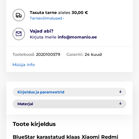
Tasuta tarne
alates
30,00 €
Tarnevõimalused ›
Vajad abi?
Kirjuta meile
info@momanio.ee
Tootekood:
2020100579
Garantii:
24 kuud
Müüja info
Kirjeldus ja parameetrid
Materjal
Toote kirjeldus
BlueStar karastatud klaas Xiaomi Redmi