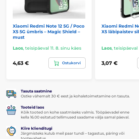
Xiaomi Redmi Note 12 5G / Poco
Xiaomi Redmi No
X5 5G ümbris – Magic Shield –
X5 läbipaistev s
must
Laos
,
teisipäeval 11. 8. sinu käes
Laos
,
teisipäeval 
4,63 €
3,07 €
Ostukorvi
Tasuta saatmine
Ostke vähemalt 30 € eest ja kohaletoimetamine on tasuta.
Tooteid laos
Kõik tooted on kohe saatmiseks valmis. Tööpäevadel enne
kella 16.00 esitatud tellimused saadame välja samal päeval.
Kiire klienditugi
Järgmisteks kulub meil paar tundi – tagastus, päring või
tootevahetus.