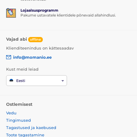
Lojaalsusprogramm
Pakume ustavatele klientidele põnevaid allahindlusi.
Vajad abi
offline
Klienditeenindus on kättesaadav
info@momanio.ee
Kust meid leiad
Eesti
Ostlemisest
Vedu
Tingimused
Tagastused ja kaebused
Toote tagastamine