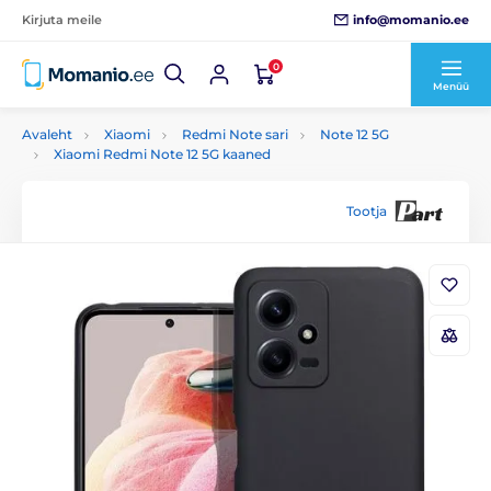
info@momanio.ee
Kirjuta meile
0
Menüü
Avaleht
Xiaomi
Redmi Note sari
Note 12 5G
Xiaomi Redmi Note 12 5G kaaned
Tootja