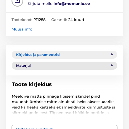
Kirjuta meile
info@momanio.ee
Tootekood:
P11288
Garantii:
24 kuud
Müüja info
Kirjeldus ja parameetrid
Materjal
Toote kirjeldus
Meeldiva matta pinnaga libisemiskindel pind
muudab ümbrise mitte ainult stiilseks aksessuaariks,
vaid ka heaks kaitseks ebameeldivate kriimustuste ja
sõrmejälgede eest. Täpsed avad kõikide portide ja
kaameratega tagavad nutitelefoni mugava
kasutamise ning ümbris ei sega juhtmevabade