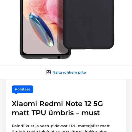
Näita rohkem pilte
Põhitase
Xiaomi Redmi Note 12 5G
matt TPU ümbris – must
Paindlikust ja vastupidavast TPU materjalist matt
ümbris sobib telefoni kujuga täpselt kokku ning