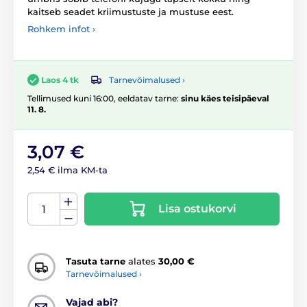
kaitseb seadet kriimustuste ja mustuse eest.
Rohkem infot ›
Tarnevõimalused ›
Laos 4 tk
Tellimused kuni 16:00, eeldatav tarne:
sinu käes teisipäeval
11. 8.
3,07 €
2,54 € ilma KM-ta
Lisa ostukorvi
Tasuta tarne
alates
30,00 €
Tarnevõimalused ›
Vajad abi?