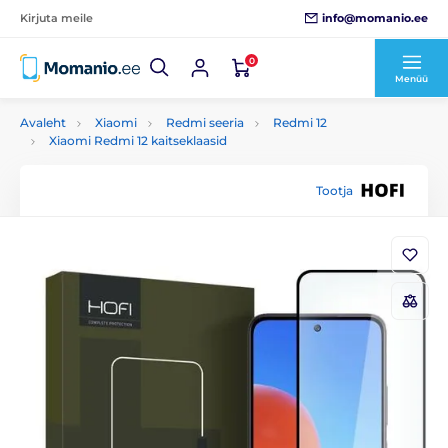
info@momanio.ee
Kirjuta meile
0
Menüü
Avaleht
Xiaomi
Redmi seeria
Redmi 12
Xiaomi Redmi 12 kaitseklaasid
Tootja