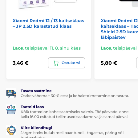
Xiaomi Redmi 12 / 13 kaitseklaas
Xiaomi Redmi 12
– JP 2.5D karastatud klaas
kaitseklaas – Tac
Shield 2.5D kara
läbipaistev
Laos
,
teisipäeval 11. 8. sinu käes
Laos
,
teisipäeval 
3,46 €
5,80 €
Ostukorvi
Tasuta saatmine
Ostke vähemalt 30 € eest ja kohaletoimetamine on tasuta.
Tooteid laos
Kõik tooted on kohe saatmiseks valmis. Tööpäevadel enne
kella 16.00 esitatud tellimused saadame välja samal päeval.
Kiire klienditugi
Järgmisteks kulub meil paar tundi – tagastus, päring või
tootevahetus.