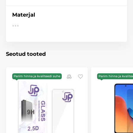
Materjal
```
Seotud tooted
Parim hinna ja kvaliteedi suhe
Parim hinna ja kvalite