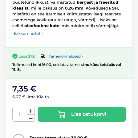
puutetundlikkust. Valmistatud
kergest ja freesitud
klaasist
, mille paksus on
0,26 mm
. Kõvadusega
9H
,
mistõttu on see äärmiselt kriimustatav isegi teravate
esemetega kokkupuutel (nuga, võtmed). Lisaks on
sellel
oleofoobne kate
, mis minimeerib sõrmejälgi.
Rohkem infot ›
Tarnevõimalused ›
Laos 2 tk
Tellimused kuni 16:00, eeldatav tarne:
sinu käes teisipäeval
11. 8.
7,35 €
6,07 € ilma KM-ta
Lisa ostukorvi
Tasuta tarne
alates
30,00 €