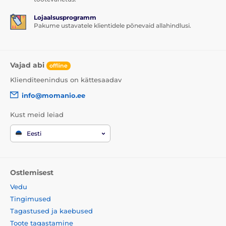
Lojaalsusprogramm
Pakume ustavatele klientidele põnevaid allahindlusi.
Vajad abi
offline
Klienditeenindus on kättesaadav
info@momanio.ee
Kust meid leiad
Eesti
Ostlemisest
Vedu
Tingimused
Tagastused ja kaebused
Toote tagastamine