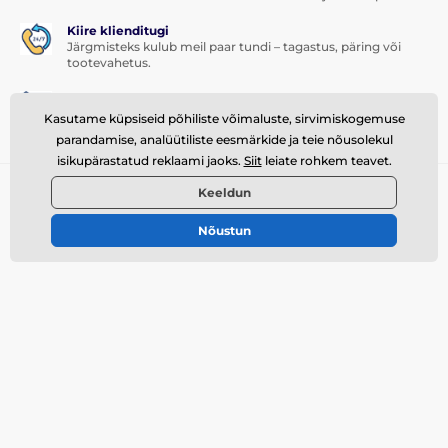
Kiire klienditugi
Järgmisteks kulub meil paar tundi – tagastus, päring või
tootevahetus.
Lojaalsusprogramm
Pakume ustavatele klientidele põnevaid allahindlusi.
Kasutame küpsiseid põhiliste võimaluste, sirvimiskogemuse
parandamise, analüütiliste eesmärkide ja teie nõusolekul
isikupärastatud reklaami jaoks.
Siit
leiate rohkem teavet.
Vajad abi
Keeldun
offline
Klienditeenindus on kättesaadav
Nõustun
info@momanio.ee
Kust meid leiad
Eesti
Ostlemisest
Vedu