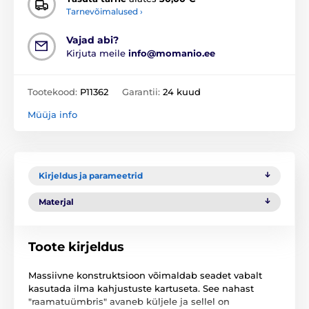
Tarnevõimalused ›
Vajad abi?
Kirjuta meile
info@momanio.ee
Tootekood:
P11362
Garantii:
24 kuud
Müüja info
Kirjeldus ja parameetrid
Materjal
Toote kirjeldus
Massiivne konstruktsioon võimaldab seadet vabalt
kasutada ilma kahjustuste kartuseta. See nahast
"raamatuümbris" avaneb küljele ja sellel on