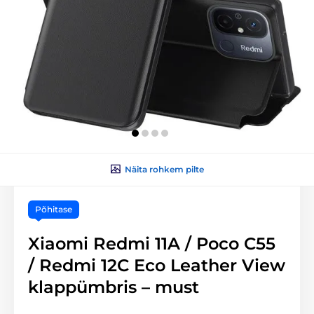
Näita rohkem pilte
Põhitase
Xiaomi Redmi 11A / Poco C55
/ Redmi 12C Eco Leather View
klappümbris – must