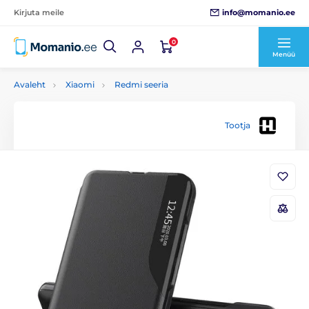
info@momanio.ee
Kirjuta meile
0
Menüü
Avaleht
Xiaomi
Redmi seeria
Tootja