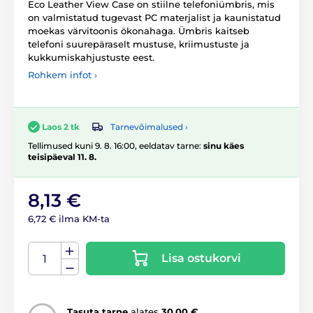
Eco Leather View Case on stiilne telefoniümbris, mis
on valmistatud tugevast PC materjalist ja kaunistatud
moekas värvitoonis ökonahaga. Ümbris kaitseb
telefoni suurepäraselt mustuse, kriimustuste ja
kukkumiskahjustuste eest.
Rohkem infot ›
Tarnevõimalused ›
Laos 2 tk
Tellimused kuni 9. 8. 16:00, eeldatav tarne:
sinu käes
teisipäeval 11. 8.
8,13 €
6,72 € ilma KM-ta
Lisa ostukorvi
Tasuta tarne
alates
30,00 €