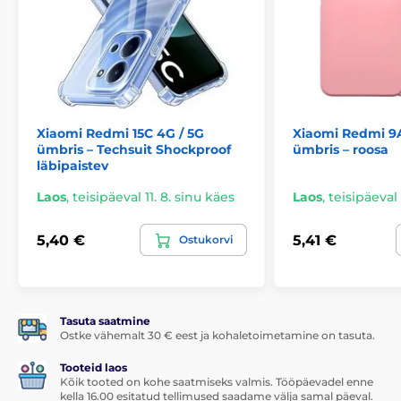
Täielik kaitse
Tänu ümbrise suletud disainile on telefon kõigilt
külgedelt täiuslikult kaitstud.
Aluse funktsioon
Ümbrist saab kokku voltida ja muuta mugavaks
Xiaomi Redmi 15C 4G / 5G
Xiaomi Redmi 9A
aluseks. Ideaalne filmide vaatamiseks või fotode
ümbris – Techsuit Shockproof
ümbris – roosa
sirvimiseks.
läbipaistev
Täpsed väljalõiked
Laos
,
teisipäeval 11. 8. sinu käes
Laos
,
teisipäeval 
Tagavad lihtsa juurdepääsu kõigile vajalikele
portidele.
5,40 €
5,41 €
Ostukorvi
Toode kuulub kategooriatesse
Tasuta saatmine
Redmi seeria
Redmi 12C
Ostke vähemalt 30 € eest ja kohaletoimetamine on tasuta.
Tooteid laos
Kõik tooted on kohe saatmiseks valmis. Tööpäevadel enne
kella 16.00 esitatud tellimused saadame välja samal päeval.