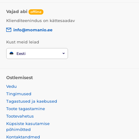
Vajad abi
offline
Klienditeenindus on kättesaadav
info@momanio.ee
Kust meid leiad
Eesti
Ostlemisest
Vedu
Tingimused
Tagastused ja kaebused
Toote tagastamine
Tootevahetus
Küpsiste kasutamise
põhimõtted
Kontaktandmed