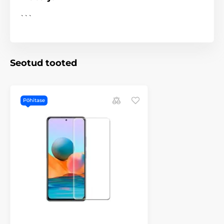
```
Seotud tooted
Põhitase