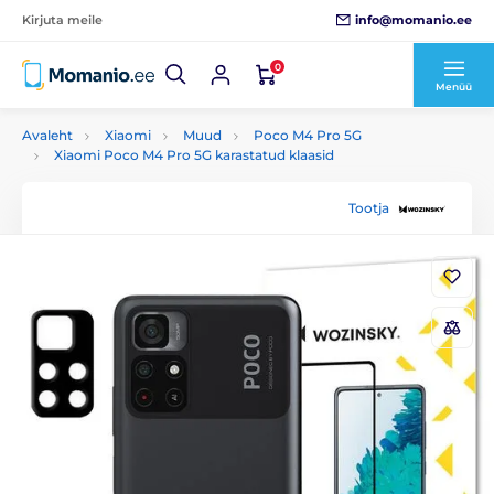
info@momanio.ee
Kirjuta meile
0
Menüü
Avaleht
Xiaomi
Muud
Poco M4 Pro 5G
Xiaomi Poco M4 Pro 5G karastatud klaasid
Tootja