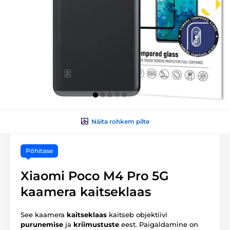
Näita rohkem pilte
Põhitase
Xiaomi Poco M4 Pro 5G
kaamera kaitseklaas
See kaamera
kaitseklaas
kaitseb objektiivi
purunemise
ja
kriimustuste
eest. Paigaldamine on