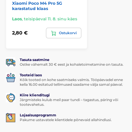
Xiaomi Poco M4 Pro 5G
karastatud klaas
Laos
,
teisipäeval 11. 8. sinu käes
2,80 €
Ostukorvi
Tasuta saatmine
Ostke vähemalt 30 € eest ja kohaletoimetamine on tasuta.
Tooteid laos
Kõik tooted on kohe saatmiseks valmis. Tööpäevadel enne
kella 16.00 esitatud tellimused saadame välja samal päeval.
Kiire klienditugi
Järgmisteks kulub meil paar tundi – tagastus, päring või
tootevahetus.
Lojaalsusprogramm
Pakume ustavatele klientidele põnevaid allahindlusi.