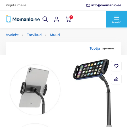
info@momanio.ee
Kirjuta meile
0
Menüü
Avaleht
Tarvikud
Muud
Tootja