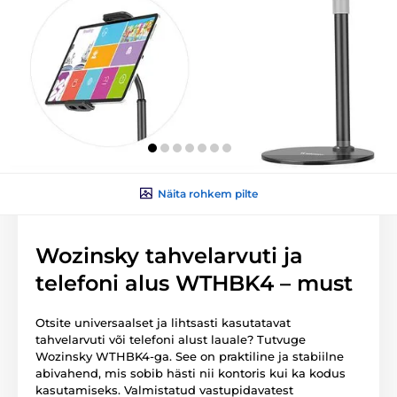
Näita rohkem pilte
Wozinsky tahvelarvuti ja
telefoni alus WTHBK4 – must
Otsite universaalset ja lihtsasti kasutatavat
tahvelarvuti või telefoni alust lauale? Tutvuge
Wozinsky WTHBK4-ga. See on praktiline ja stabiilne
abivahend, mis sobib hästi nii kontoris kui ka kodus
kasutamiseks. Valmistatud vastupidavatest