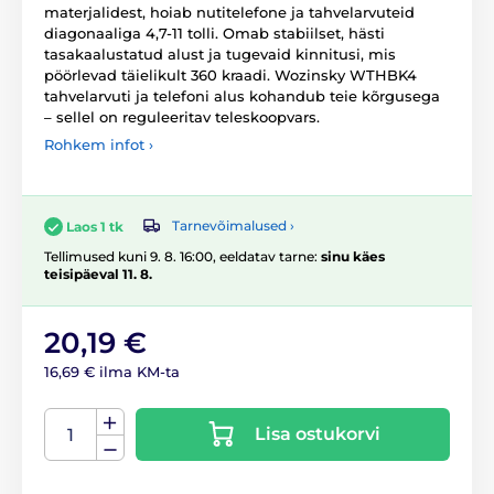
materjalidest, hoiab nutitelefone ja tahvelarvuteid
diagonaaliga 4,7-11 tolli. Omab stabiilset, hästi
tasakaalustatud alust ja tugevaid kinnitusi, mis
pöörlevad täielikult 360 kraadi. Wozinsky WTHBK4
tahvelarvuti ja telefoni alus kohandub teie kõrgusega
– sellel on reguleeritav teleskoopvars.
Rohkem infot ›
Tarnevõimalused ›
Laos 1 tk
Tellimused kuni 9. 8. 16:00, eeldatav tarne:
sinu käes
teisipäeval 11. 8.
20,19 €
16,69 € ilma KM-ta
Lisa ostukorvi