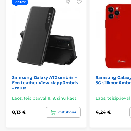
Põhitase
Samsung Galaxy A72 ümbris –
Samsung Galaxy
Eco Leather View klappümbris
5G silikoonümbr
– must
Laos
,
teisipäeval 11. 8. sinu käes
Laos
,
teisipäeval 
8,13 €
4,24 €
Ostukorvi