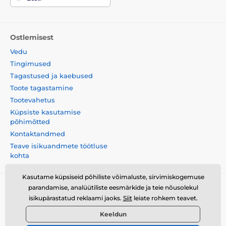
Ostlemisest
Vedu
Tingimused
Tagastused ja kaebused
Toote tagastamine
Tootevahetus
Küpsiste kasutamise
põhimõtted
Kontaktandmed
Teave isikuandmete töötluse
kohta
Kasutame küpsiseid põhiliste võimaluste, sirvimiskogemuse
parandamise, analüütiliste eesmärkide ja teie nõusolekul
Momanio s.r.o., Okružní 361/14, 747 18, Píšť, Tšehhi
isikupärastatud reklaami jaoks.
Siit
leiate rohkem teavet.
Vabariik, VAT: CZ09604707
Keeldun