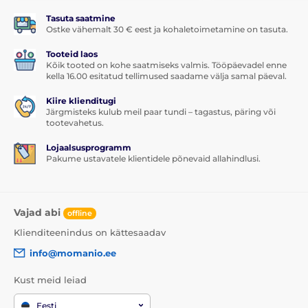
Tasuta saatmine
Ostke vähemalt 30 € eest ja kohaletoimetamine on tasuta.
Tooteid laos
Kõik tooted on kohe saatmiseks valmis. Tööpäevadel enne
kella 16.00 esitatud tellimused saadame välja samal päeval.
Kiire klienditugi
Järgmisteks kulub meil paar tundi – tagastus, päring või
tootevahetus.
Lojaalsusprogramm
Pakume ustavatele klientidele põnevaid allahindlusi.
Vajad abi
offline
Klienditeenindus on kättesaadav
info@momanio.ee
Kust meid leiad
Eesti