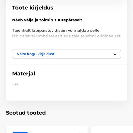
Toote kirjeldus
Näeb välja ja toimib suurepäraselt
Täielikult läbipaistev disain võimaldab sellel
läbipaistval ümbrisel esitleda teie telefoni originaalset
välimust.
Ülimalt selge läbipaistev ümbris
Näita kogu kirjeldust
Täpsed avad võimaldavad lihtsat juurdepääsu
kõikidele portidele
Materjal
4 tugevdatud nurka pakuvad tugevat kaitset
kukkumiste, löökide ja põrutuste vastu
```
Seotud tooted