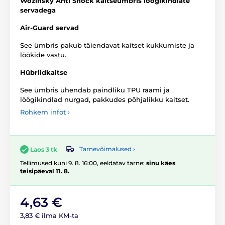
Wozinsky Anti Shock kaitseümbris löögikindlate
servadega
Air-Guard servad
See ümbris pakub täiendavat kaitset kukkumiste ja
löökide vastu.
Hübriidkaitse
See ümbris ühendab paindliku TPU raami ja
löögikindlad nurgad, pakkudes põhjalikku kaitset.
Rohkem infot ›
Tarnevõimalused ›
Laos 3 tk
Tellimused kuni 9. 8. 16:00, eeldatav tarne:
sinu käes
teisipäeval 11. 8.
4,63 €
3,83 € ilma KM-ta