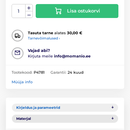
Lisa ostukorvi
Tasuta tarne
alates
30,00 €
Tarnevõimalused ›
Vajad abi?
Kirjuta meile
info@momanio.ee
Tootekood:
P4781
Garantii:
24 kuud
Müüja info
Kirjeldus ja parameetrid
Materjal