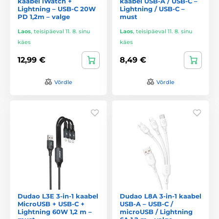
kaabel iWatch +
kaabel USB-A / USB-C –
Lightning – USB-C 20W
Lightning / USB-C –
PD 1,2m – valge
must
Laos
,
teisipäeval 11. 8. sinu
Laos
,
teisipäeval 11. 8. sinu
käes
käes
12,99 €
8,49 €
Võrdle
Võrdle
Dudao L3E 3-in-1 kaabel
Dudao L8A 3-in-1 kaabel
MicroUSB + USB-C +
USB-A – USB-C /
Lightning 60W 1,2 m –
microUSB / Lightning