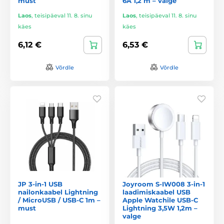
must
6A 1,2 m – valge
Laos
,
teisipäeval 11. 8. sinu
Laos
,
teisipäeval 11. 8. sinu
käes
käes
6,12 €
6,53 €
Võrdle
Võrdle
JP 3-in-1 USB
Joyroom S-IW008 3-in-1
nailonkaabel Lightning
laadimiskaabel USB
/ MicroUSB / USB-C 1m –
Apple Watchile USB-C
must
Lightning 3,5W 1,2m –
valge