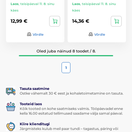
Laos
,
teisipäeval 11. 8. sinu
Laos
,
teisipäeval 11. 8. sinu
käes
käes
12,99 €
14,36 €
Võrdle
Võrdle
Oled juba näinud 8 toodet / 8.
1
Tasuta saatmine
Ostke vähemalt 30 € eest ja kohaletoimetamine on tasuta.
Tooteid laos
Kõik tooted on kohe saatmiseks valmis. Tööpäevadel enne
kella 16.00 esitatud tellimused saadame välja samal päeval.
Kiire klienditugi
Järgmisteks kulub meil paar tundi – tagastus, päring või