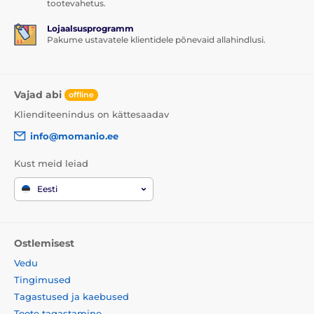
tootevahetus.
Lojaalsusprogramm
Pakume ustavatele klientidele põnevaid allahindlusi.
Vajad abi
offline
Klienditeenindus on kättesaadav
info@momanio.ee
Kust meid leiad
Eesti
Ostlemisest
Vedu
Tingimused
Tagastused ja kaebused
Toote tagastamine