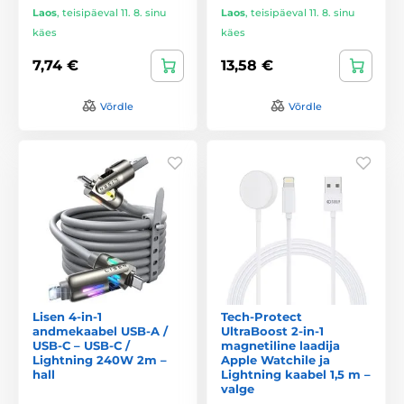
Laos
,
teisipäeval 11. 8. sinu
Laos
,
teisipäeval 11. 8. sinu
käes
käes
7,74 €
13,58 €
Võrdle
Võrdle
Lisen 4-in-1
Tech-Protect
andmekaabel USB-A /
UltraBoost 2-in-1
USB-C – USB-C /
magnetiline laadija
Lightning 240W 2m –
Apple Watchile ja
hall
Lightning kaabel 1,5 m –
valge