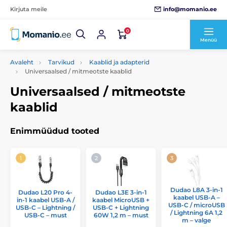
info@momanio.ee
Kirjuta meile
0
Menüü
Avaleht
Tarvikud
Kaablid ja adapterid
Universaalsed / mitmeotste kaablid
Universaalsed / mitmeotste
kaablid
Enimmüüdud tooted
Dudao L8A 3-in-1
Dudao L20 Pro 4-
Dudao L3E 3-in-1
kaabel USB-A –
in-1 kaabel USB-A /
kaabel MicroUSB +
USB-C / microUSB
USB-C – Lightning /
USB-C + Lightning
/ Lightning 6A 1,2
USB-C – must
60W 1,2 m – must
m – valge