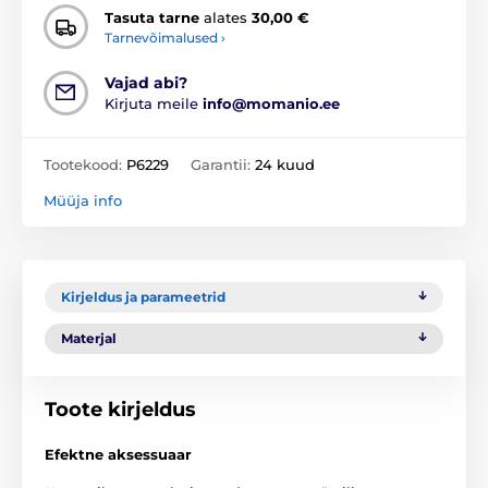
Tasuta tarne
alates
30,00 €
Tarnevõimalused ›
Vajad abi?
Kirjuta meile
info@momanio.ee
Tootekood:
P6229
Garantii:
24 kuud
Müüja info
Kirjeldus ja parameetrid
Materjal
Toote kirjeldus
Efektne aksessuaar