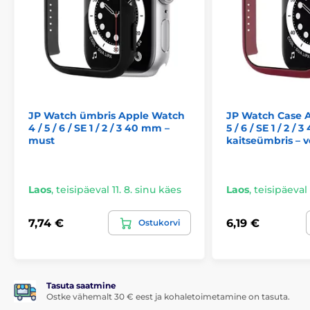
Toode kuulub kategooriatesse
Apple Watch 4 / 5 / 6 / SE 1 / 2 / 3, 40 mm
Apple Watch 1 / 2 / 3, 38 mm
JP Watch ümbris Apple Watch
JP Watch Case A
4 / 5 / 6 / SE 1 / 2 / 3 40 mm –
5 / 6 / SE 1 / 2 /
must
kaitseümbris – 
Laos
,
teisipäeval 11. 8. sinu käes
Laos
,
teisipäeval 
7,74 €
6,19 €
Ostukorvi
Tasuta saatmine
Ostke vähemalt 30 € eest ja kohaletoimetamine on tasuta.