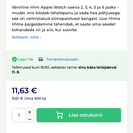
Värviline rihm Apple Watch seeria 2, 3, 4, 5 ja 6 jaoks –
mudel, mis köidab tähelepanu ja seda hea põhjusega:
see on valmistatud silmapaistvast kangast. Uue rihma
lihtne paigaldamine tähendab, et saate oma seadet
kohandada nii ja siis, kui soovite.
Rohkem infot ›
Tarnevõimalused ›
Laos 1 tk
Tellimused kuni 16:00, eeldatav tarne:
sinu käes teisipäeval
11. 8.
11,63 €
9,61 € ilma KM-ta
Lisa ostukorvi