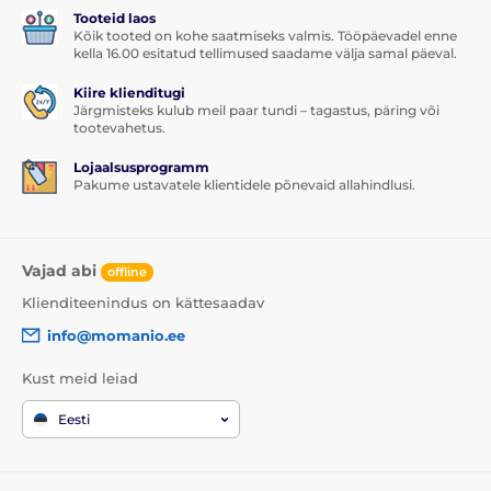
Tooteid laos
Kõik tooted on kohe saatmiseks valmis. Tööpäevadel enne
kella 16.00 esitatud tellimused saadame välja samal päeval.
Kiire klienditugi
Järgmisteks kulub meil paar tundi – tagastus, päring või
tootevahetus.
Lojaalsusprogramm
Pakume ustavatele klientidele põnevaid allahindlusi.
Vajad abi
offline
Klienditeenindus on kättesaadav
info@momanio.ee
Kust meid leiad
Eesti