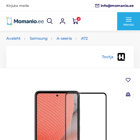
info@momanio.ee
Kirjuta meile
0
Menüü
Avaleht
Samsung
A-seeria
A72
Tootja