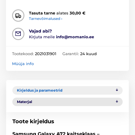
Tasuta tarne
alates
30,00 €
Tarnevõimalused ›
Vajad abi?
Kirjuta meile
info@momanio.ee
Tootekood:
2021031901
Garantii:
24 kuud
Müüja info
Kirjeldus ja parameetrid
Materjal
Toote kirjeldus
Samsung Galaxy A72 kaitseklaas –