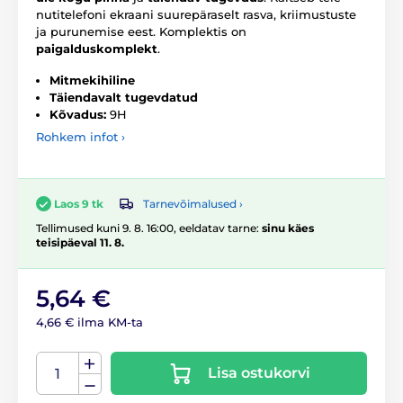
nutitelefoni ekraani suurepäraselt rasva, kriimustuste
ja purunemise eest. Komplektis on
paigalduskomplekt
.
Mitmekihiline
Täiendavalt tugevdatud
Kõvadus:
9H
Rohkem infot ›
Tarnevõimalused ›
Laos 9 tk
Tellimused kuni 9. 8. 16:00, eeldatav tarne:
sinu käes
teisipäeval 11. 8.
5,64 €
4,66 € ilma KM-ta
Lisa ostukorvi