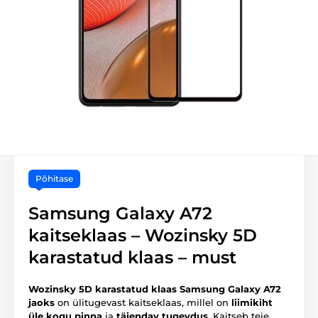
Põhitase
Samsung Galaxy A72
kaitseklaas – Wozinsky 5D
karastatud klaas – must
Wozinsky 5D karastatud klaas Samsung Galaxy A72
jaoks
on ülitugevast kaitseklaas, millel on
liimikiht
üle kogu pinna
ja
täiendav tugevdus
. Kaitseb teie