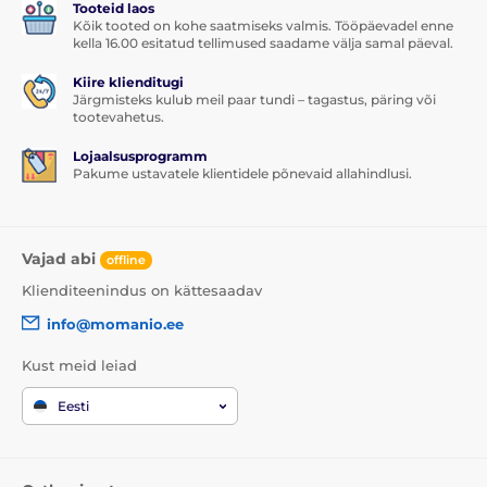
Tooteid laos
Pakendi sisu:
Kõik tooted on kohe saatmiseks valmis. Tööpäevadel enne
kella 16.00 esitatud tellimused saadame välja samal päeval.
1x kaitseklaas
Kiire klienditugi
1x kuiv salvrätik
Järgmisteks kulub meil paar tundi – tagastus, päring või
tootevahetus.
1x märg salvrätik
Lojaalsusprogramm
1x tolmueemaldaja
Pakume ustavatele klientidele põnevaid allahindlusi.
Vajad abi
offline
Klienditeenindus on kättesaadav
info@momanio.ee
Kust meid leiad
Eesti