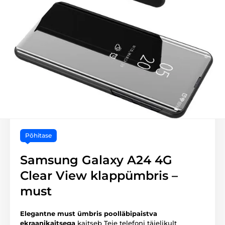
Põhitase
Samsung Galaxy A24 4G
Clear View klappümbris –
must
Elegantne must ümbris
poolläbipaistva
ekraanikaitsega
kaitseb Teie telefoni täielikult