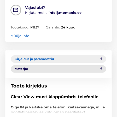
Vajad abi?
Kirjuta meile
info@momanio.ee
Tootekood:
P11371
Garantii:
24 kuud
Müüja info
Kirjeldus ja parameetrid
Materjal
Toote kirjeldus
Clear View must klappümbris telefonile
Olge IN ja kaitske oma telefoni kaitsekaanega, mille
poolläbipaistev esikülg omab peegliefekti.