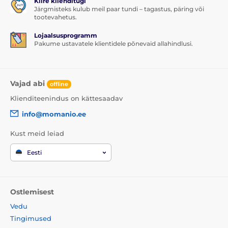
Kiire klienditugi
Järgmisteks kulub meil paar tundi – tagastus, päring või
tootevahetus.
Lojaalsusprogramm
Pakume ustavatele klientidele põnevaid allahindlusi.
Vajad abi
offline
Klienditeenindus on kättesaadav
info@momanio.ee
Kust meid leiad
Eesti
Ostlemisest
Vedu
Tingimused