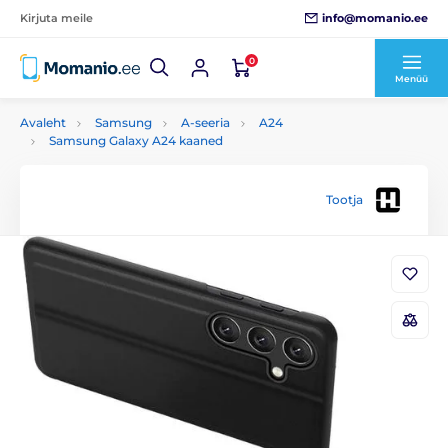
info@momanio.ee
Kirjuta meile
0
Menüü
Avaleht
Samsung
A-seeria
A24
Samsung Galaxy A24 kaaned
Tootja