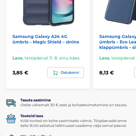
Samsung Galaxy A24 4G
Samsung Galaxy
ümbris – Magic Shield – sinine
ümbris – Eco Le
klappümbris – s
Laos
,
teisipäeval 11. 8. sinu käes
Laos
,
teisipäeval 
3,85 €
8,13 €
Ostukorvi
Tasuta saatmine
Ostke vähemalt 30 € eest ja kohaletoimetamine on tasuta.
Tooteid laos
Kõik tooted on kohe saatmiseks valmis. Tööpäevadel enne
kella 16.00 esitatud tellimused saadame välja samal päeval.