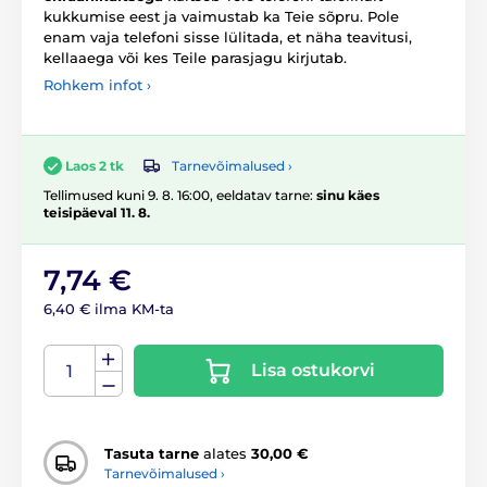
kukkumise eest ja vaimustab ka Teie sõpru. Pole
enam vaja telefoni sisse lülitada, et näha teavitusi,
kellaaega või kes Teile parasjagu kirjutab.
Rohkem infot ›
Tarnevõimalused ›
Laos 2 tk
Tellimused kuni 9. 8. 16:00, eeldatav tarne:
sinu käes
teisipäeval 11. 8.
7,74 €
6,40 € ilma KM-ta
Lisa ostukorvi
Tasuta tarne
alates
30,00 €
Tarnevõimalused ›