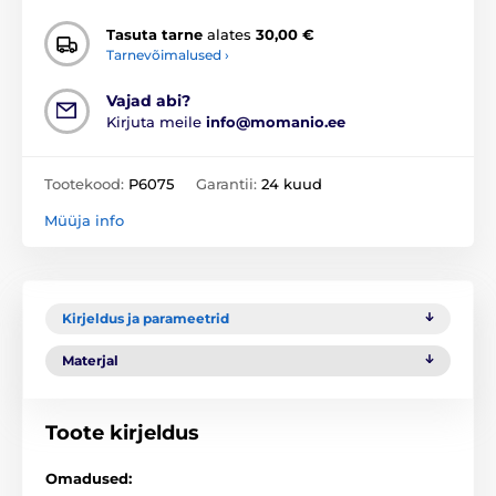
Tasuta tarne
alates
30,00 €
Tarnevõimalused ›
Vajad abi?
Kirjuta meile
info@momanio.ee
Tootekood:
P6075
Garantii:
24 kuud
Müüja info
Kirjeldus ja parameetrid
Materjal
Toote kirjeldus
Omadused: