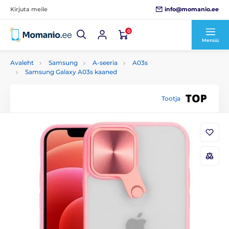
info@momanio.ee
Kirjuta meile
0
Menüü
Avaleht
Samsung
A-seeria
A03s
Samsung Galaxy A03s kaaned
Tootja