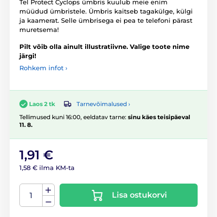
Tel Protect Cyclops ümbris kuulub meie enim
müüdud ümbristele. Ümbris kaitseb tagakülge, külgi
ja kaamerat. Selle ümbrisega ei pea te telefoni pärast
muretsema!
Pilt võib olla ainult illustratiivne. Valige toote nime
järgi!
Rohkem infot ›
Tarnevõimalused ›
Laos 2 tk
Tellimused kuni 16:00, eeldatav tarne:
sinu käes teisipäeval
11. 8.
1,91 €
1,58 € ilma KM-ta
Lisa ostukorvi