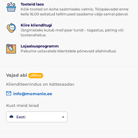
Tooteid laos
Kõik tooted on kohe saatmiseks valmis. Tööpäevadel enne
kella 16.00 esitatud tellimused saadame välja samal päeval.
Kiire klienditugi
Järgmisteks kulub meil paar tundi – tagastus, päring või
tootevahetus.
Lojaalsusprogramm
Pakume ustavatele klientidele põnevaid allahindlusi.
Vajad abi
offline
Klienditeenindus on kättesaadav
info@momanio.ee
Kust meid leiad
Eesti