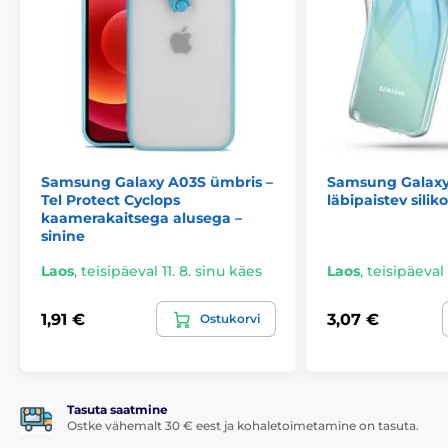
Samsung Galaxy A03S ümbris –
Samsung Galaxy
Tel Protect Cyclops
läbipaistev sili
kaamerakaitsega alusega –
sinine
Laos
,
teisipäeval 11. 8. sinu käes
Laos
,
teisipäeval 
1,91 €
3,07 €
Ostukorvi
Tasuta saatmine
Ostke vähemalt 30 € eest ja kohaletoimetamine on tasuta.