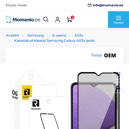
info@momanio.ee
Kirjuta meile
0
Menüü
Avaleht
Samsung
A-seeria
A03s
Karastatud klaasid Samsung Galaxy A03s jaoks
Tootja