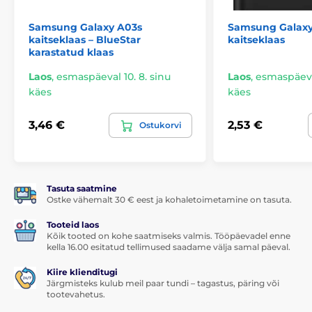
Samsung Galaxy A03s
Samsung Galax
kaitseklaas – BlueStar
kaitseklaas
karastatud klaas
Laos
,
esmaspäeval 10. 8. sinu
Laos
,
esmaspäeval
käes
käes
3,46 €
2,53 €
Ostukorvi
Tasuta saatmine
Ostke vähemalt 30 € eest ja kohaletoimetamine on tasuta.
Tooteid laos
Kõik tooted on kohe saatmiseks valmis. Tööpäevadel enne
kella 16.00 esitatud tellimused saadame välja samal päeval.
Kiire klienditugi
Järgmisteks kulub meil paar tundi – tagastus, päring või
tootevahetus.