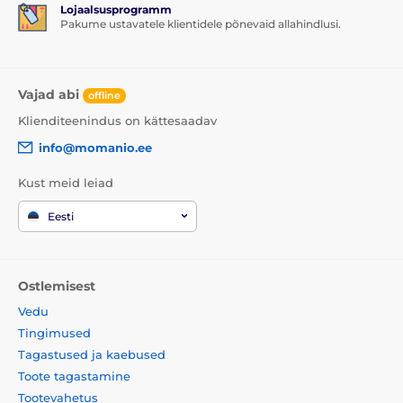
Lojaalsusprogramm
Pakume ustavatele klientidele põnevaid allahindlusi.
Vajad abi
offline
Klienditeenindus on kättesaadav
info@momanio.ee
Kust meid leiad
Eesti
Ostlemisest
Vedu
Tingimused
Tagastused ja kaebused
Toote tagastamine
Tootevahetus