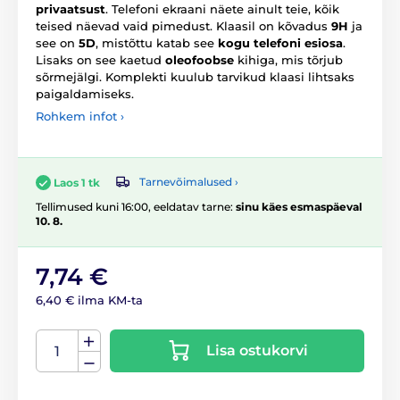
privaatsust
. Telefoni ekraani näete ainult teie, kõik
teised näevad vaid pimedust. Klaasil on kõvadus
9H
ja
see on
5D
, mistõttu katab see
kogu telefoni esiosa
.
Lisaks on see kaetud
oleofoobse
kihiga, mis tõrjub
sõrmejälgi. Komplekti kuulub tarvikud klaasi lihtsaks
paigaldamiseks.
Rohkem infot ›
Tarnevõimalused ›
Laos 1 tk
Tellimused kuni 16:00, eeldatav tarne:
sinu käes esmaspäeval
10. 8.
7,74 €
6,40 € ilma KM-ta
Lisa ostukorvi