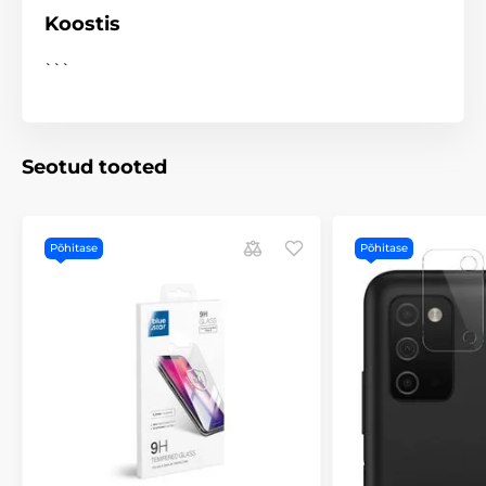
Koostis
```
Seotud tooted
Põhitase
Põhitase