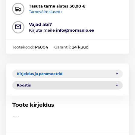
Tasuta tarne
alates
30,00 €
Tarnevõimalused ›
Vajad abi?
Kirjuta meile
info@momanio.ee
Tootekood:
P6004
Garantii:
24 kuud
Kirjeldus ja parameetrid
Koostis
Toote kirjeldus
```