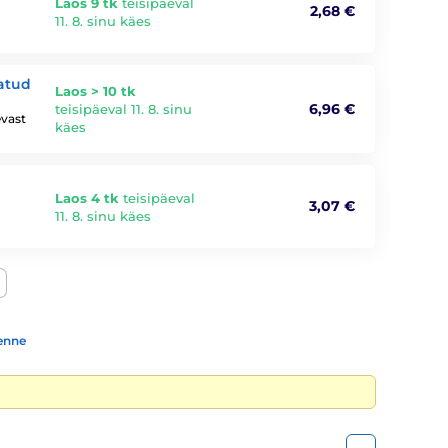
Laos 9 tk
teisipäeval
2,68 €
11. 8. sinu käes
atud
Laos > 10 tk
6,96 €
teisipäeval 11. 8. sinu
evast
käes
Laos 4 tk
teisipäeval
3,07 €
11. 8. sinu käes
enne