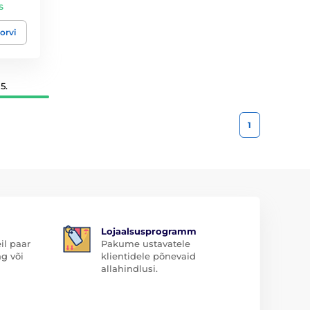
s
orvi
5.
1
Lojaalsusprogramm
il paar
Pakume ustavatele
ng või
klientidele põnevaid
allahindlusi.