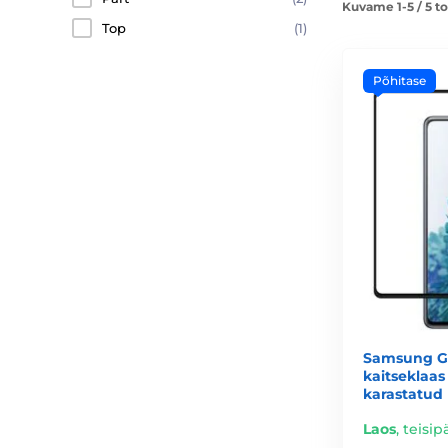
Kuvame 1-5 / 5 t
Top
(1)
Põhitase
Samsung Ga
kaitseklaas
karastatud 
Laos
,
teisip