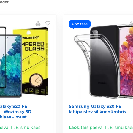
oodet
Põhitase
laxy S20 FE
Samsung Galaxy S20 FE
 – Wozinsky 5D
läbipaistev silikoonümbris
klaas – must
äeval 11. 8. sinu käes
Laos
,
teisipäeval 11. 8. sinu käe