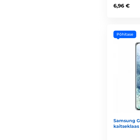
6,96 €
Põhitase
Samsung Ga
kaitseklaas