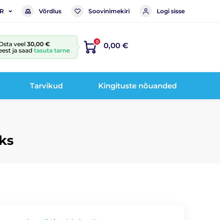
Võrdlus
Soovinimekiri
Logi sisse
R
0
Osta veel
30,00 €
0,00 €
eest ja saad
tasuta tarne
Tarvikud
Kingituste nõuanded
oks