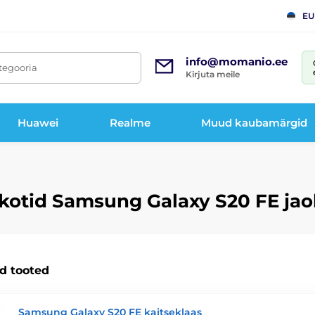
EU
info@momanio.ee
tegooria
Kirjuta meile
Huawei
Realme
Muud kaubamärgid
sekotid Samsung Galaxy S20 FE ja
 tooted
Samsung Galaxy S20 FE kaitseklaas