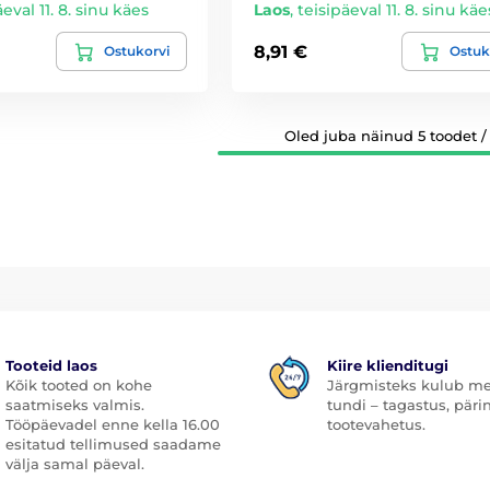
äeval 11. 8. sinu käes
Laos
,
teisipäeval 11. 8. sinu käe
8,91 €
Ostukorvi
Ostuk
Oled juba näinud 5 toodet / 
Tooteid laos
Kiire klienditugi
Kõik tooted on kohe
Järgmisteks kulub me
saatmiseks valmis.
tundi – tagastus, päri
Tööpäevadel enne kella 16.00
tootevahetus.
esitatud tellimused saadame
välja samal päeval.