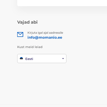
Vajad abi
Kirjuta igal ajal aadressile
info@momanio.ee
Kust meid leiad
Eesti