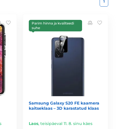
1
Parim hinna ja kvaliteedi
suhe
Samsung Galaxy S20 FE kaamera
kaitseklaas – 3D karastatud klaas
s
Laos
,
teisipäeval 11. 8. sinu käes