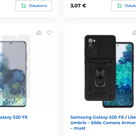
3,07 €
Ostukorvi
Ostuk
laxy S20 FE
Samsung Galaxy S20 FE / Lite
ümbris – Slide Camera Armor
– must