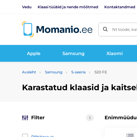
Vedu
Klaasi tüübid ja nende mõõtmed
Kontaktandmed
Nt toode, ka
Apple
Samsung
Xiaomi
Avaleht
Samsung
S-seeria
S20 FE
Karastatud klaasid ja kait
Filter
Enimmüüdud
5
Põhitase