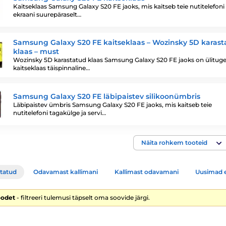
Kaitseklaas Samsung Galaxy S20 FE jaoks, mis kaitseb teie nutitelefoni
ekraani suurepäraselt…
Samsung Galaxy S20 FE kaitseklaas – Wozinsky 5D karast
klaas – must
Wozinsky 5D karastatud klaas Samsung Galaxy S20 FE jaoks on ülitug
kaitseklaas täispinnaline…
Samsung Galaxy S20 FE läbipaistev silikoonümbris
Läbipaistev ümbris Samsung Galaxy S20 FE jaoks, mis kaitseb teie
nutitelefoni tagakülge ja servi…
Näita rohkem tooteid
tatud
Odavamast kallimani
Kallimast odavamani
Uusimad 
oodet
- filtreeri tulemusi täpselt oma soovide järgi.