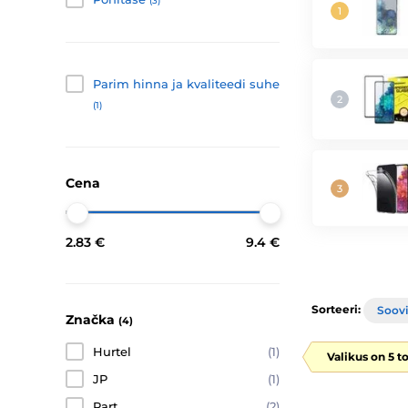
(3)
Parim hinna ja kvaliteedi suhe
(1)
Cena
2.83 €
9.4 €
Sorteeri:
Soovi
Značka
(4)
Hurtel
(1)
Valikus on 5 t
JP
(1)
Part
(2)