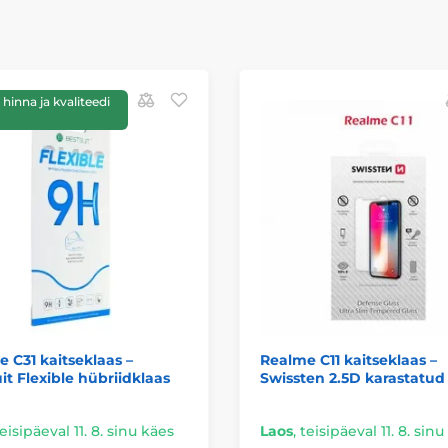
hinna ja kvaliteedi
 C31 kaitseklaas –
Realme C11 kaitseklaas –
it Flexible hübriidklaas
Swissten 2.5D karastatud
eisipäeval 11. 8. sinu käes
Laos
,
teisipäeval 11. 8. sin