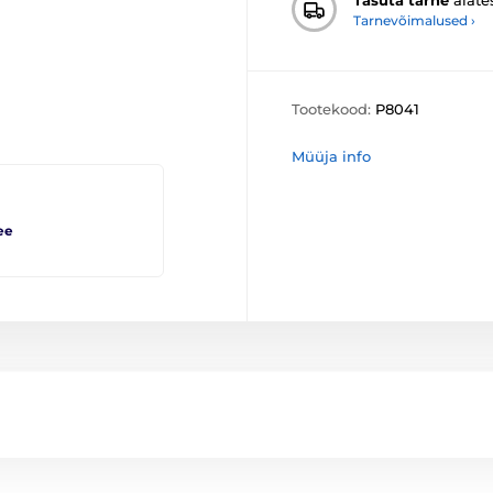
Tarnevõimalused ›
Tootekood:
P8041
Müüja info
ee