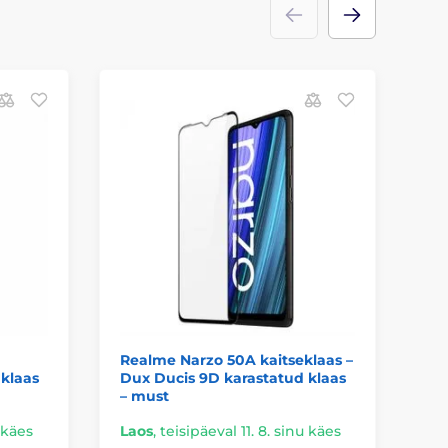
P
Realme Narzo 50A kaitseklaas –
Re
 klaas
Dux Ducis 9D karastatud klaas
Sh
– must
u käes
Laos
,
teisipäeval 11. 8. sinu käes
La