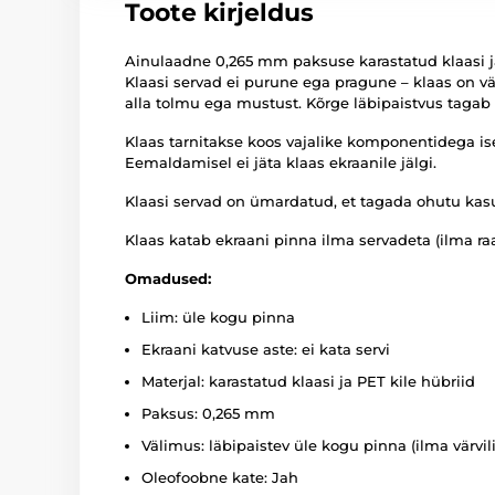
Toote kirjeldus
Ainulaadne 0,265 mm paksuse karastatud klaasi j
Klaasi servad ei purune ega pragune – klaas on väg
alla tolmu ega mustust. Kõrge läbipaistvus tagab
Klaas tarnitakse koos vajalike komponentidega ise
Eemaldamisel ei jäta klaas ekraanile jälgi.
Klaasi servad on ümardatud, et tagada ohutu kas
Klaas katab ekraani pinna ilma servadeta (ilma ra
Omadused:
Liim: üle kogu pinna
Ekraani katvuse aste: ei kata servi
Materjal: karastatud klaasi ja PET kile hübriid
Paksus: 0,265 mm
Välimus: läbipaistev üle kogu pinna (ilma värvil
Oleofoobne kate: Jah