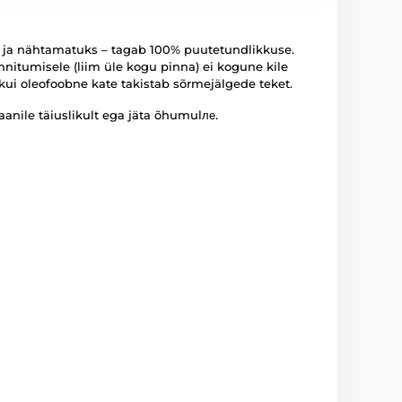
s ja nähtamatuks – tagab 100% puutetundlikkuse.
innitumisele (liim üle kogu pinna) ei kogune kile
kui oleofoobne kate takistab sõrmejälgede teket.
anile täiuslikult ega jäta õhumulле.