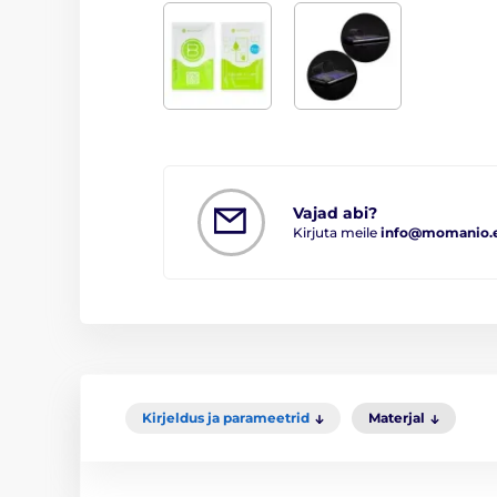
Vajad abi?
Kirjuta meile
info@momanio.
Kirjeldus ja parameetrid
Materjal