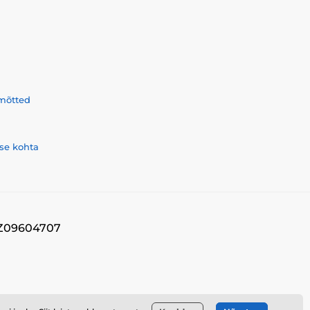
mõtted
se kohta
 CZ09604707