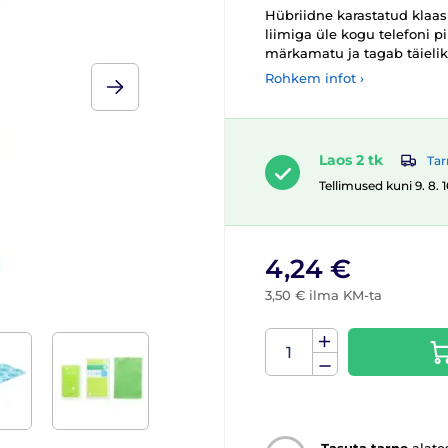
Hübriidne karastatud klaas
liimiga üle kogu telefoni p
märkamatu ja tagab täieli
Rohkem infot ›
Laos 2 tk
Tar
Tellimused kuni 9. 8. 
4,24 €
3,50 € ilma KM-ta
Tasuta tarne
alate