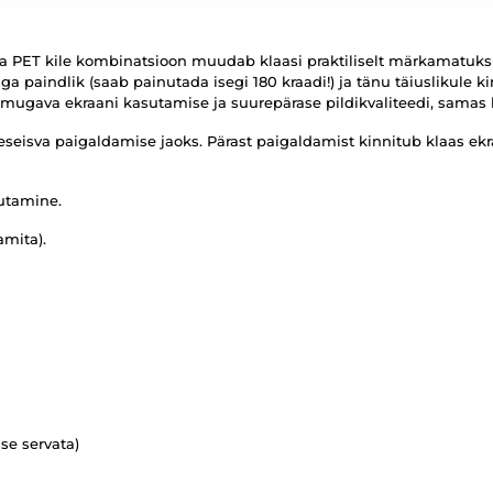
a PET kile kombinatsioon muudab klaasi praktiliselt märkamatuk
a paindlik (saab painutada isegi 180 kraadi!) ja tänu täiuslikule k
 mugava ekraani kasutamise ja suurepärase pildikvaliteedi, samas 
seisva paigaldamise jaoks. Pärast paigaldamist kinnitub klaas ekra
utamine.
amita).
ise servata)