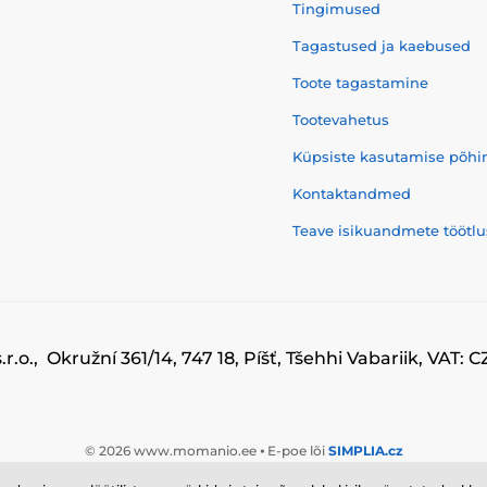
Tingimused
Tagastused ja kaebused
Toote tagastamine
Tootevahetus
Küpsiste kasutamise põhi
Kontaktandmed
Teave isikuandmete töötlu
r.o., Okružní 361/14, 747 18, Píšť, Tšehhi Vabariik, VAT:
© 2026 www.momanio.ee ⦁ E-poe lõi
SIMPLIA.cz