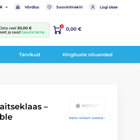
Võrdlus
Soovinimekiri
Logi sisse
R
0
Osta veel
30,00 €
0,00 €
eest ja saad
tasuta tarne
Tarvikud
Kingituste nõuanded
itseklaas –
ible
Näita rohkem tooteid ›