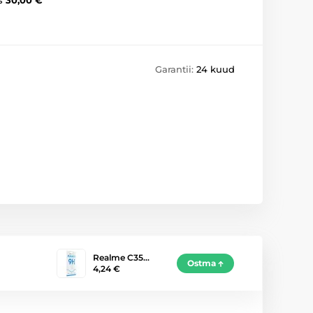
Garantii:
24 kuud
Realme C35…
Ostma
4,24 €