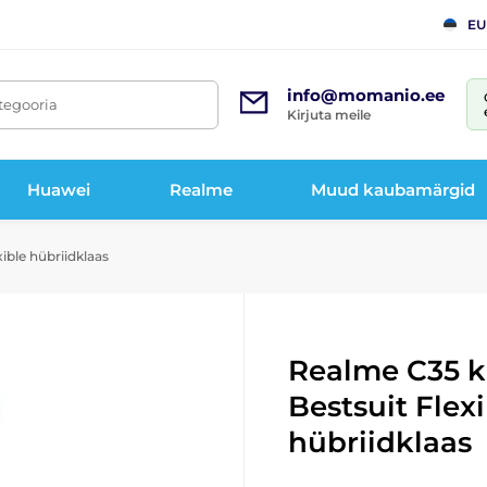
EU
info@momanio.ee
tegooria
Kirjuta meile
Huawei
Realme
Muud kaubamärgid
ible hübriidklaas
Realme C35 ka
Bestsuit Flex
hübriidklaas