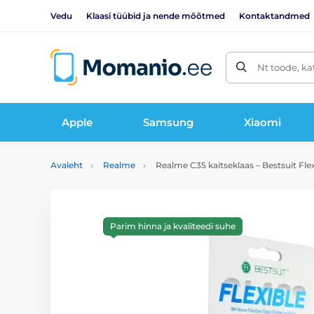
Vedu
Klaasi tüübid ja nende mõõtmed
Kontaktandmed
Nt toode, ka
Apple
Samsung
Xiaomi
Avaleht
Realme
Realme C35 kaitseklaas – Bestsuit Flex
Parim hinna ja kvaliteedi suhe