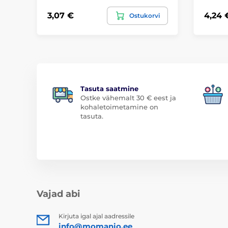
3,07 €
4,24 
Ostukorvi
Tasuta saatmine
Ostke vähemalt 30 € eest ja
kohaletoimetamine on
tasuta.
Vajad abi
Kirjuta igal ajal aadressile
info@momanio.ee