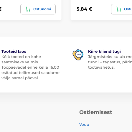
€
5,84 €
Ostukorvi
Ostu
Tooteid laos
Kiire klienditugi
Kõik tooted on kohe
Järgmisteks kulub me
saatmiseks valmis.
tundi – tagastus, päri
Tööpäevadel enne kella 16.00
tootevahetus.
esitatud tellimused saadame
välja samal päeval.
Ostlemisest
Vedu