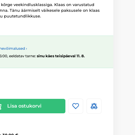
 kõrge veekindlusklassiga. Klaas on varustatud
inna. Tänu äärmiselt väikesele paksusele on klaas
ku puutetundlikkuse.
nevõimalused ›
16:00, eeldatav tarne:
sinu käes teisipäeval 11. 8.
Lisa ostukorvi
s
30,00 €