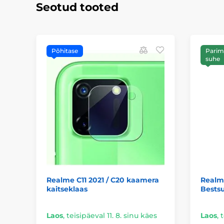
Seotud tooted
Põhitase
Parim 
suhe
Realme C11 2021 / C20 kaamera
Realme
kaitseklaas
Bestsu
Laos
,
teisipäeval 11. 8. sinu käes
Laos
,
t