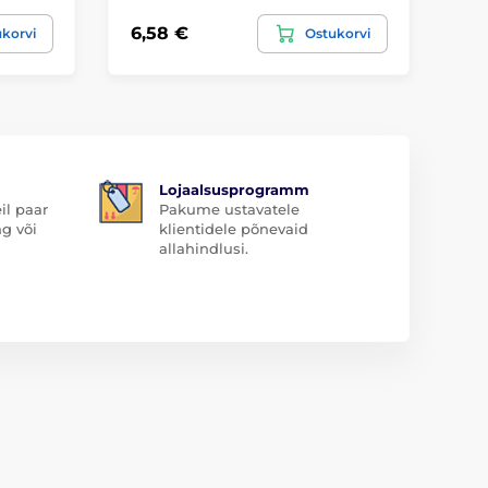
6,58 €
5,
korvi
Ostukorvi
Lojaalsusprogramm
il paar
Pakume ustavatele
ng või
klientidele põnevaid
allahindlusi.