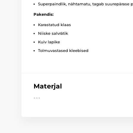
Superpaindlik, nähtamatu, tagab suurepärase pi
Pakendis:
Karastatud klaas
Niiske salvrätik
Kuiv lapike
Tolmuvastased kleebised
Materjal
```