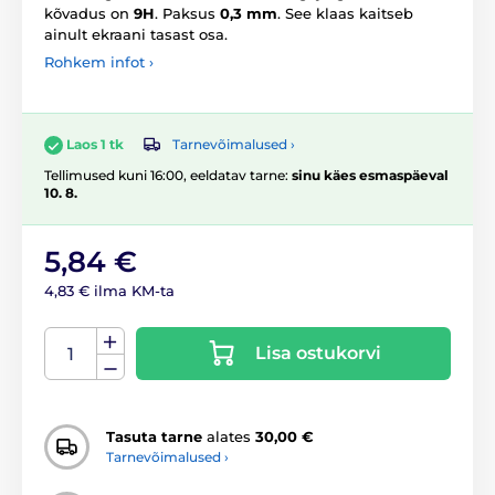
kõvadus on
9H
. Paksus
0,3 mm
. See klaas kaitseb
ainult ekraani tasast osa.
Rohkem infot ›
Tarnevõimalused ›
Laos 1 tk
Tellimused kuni 16:00, eeldatav tarne:
sinu käes esmaspäeval
10. 8.
5,84 €
4,83 € ilma KM-ta
Lisa ostukorvi
Tasuta tarne
alates
30,00 €
Tarnevõimalused ›