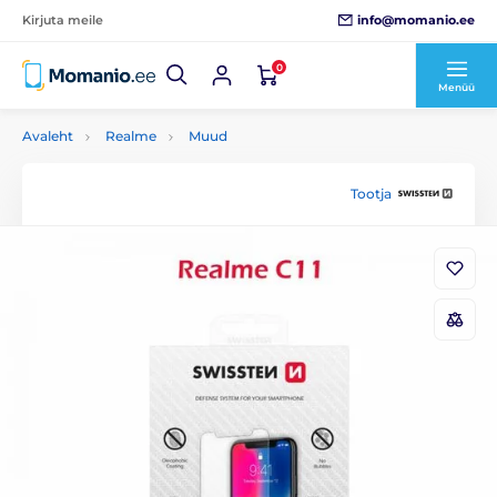
info@momanio.ee
Kirjuta meile
0
Menüü
Avaleht
Realme
Muud
Tootja