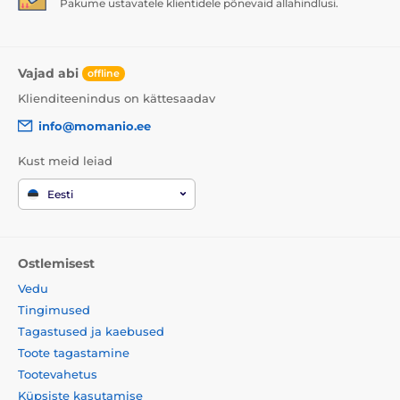
Pakume ustavatele klientidele põnevaid allahindlusi.
Vajad abi
offline
Klienditeenindus on kättesaadav
info@momanio.ee
Kust meid leiad
Eesti
Ostlemisest
Vedu
Tingimused
Tagastused ja kaebused
Toote tagastamine
Tootevahetus
Küpsiste kasutamise