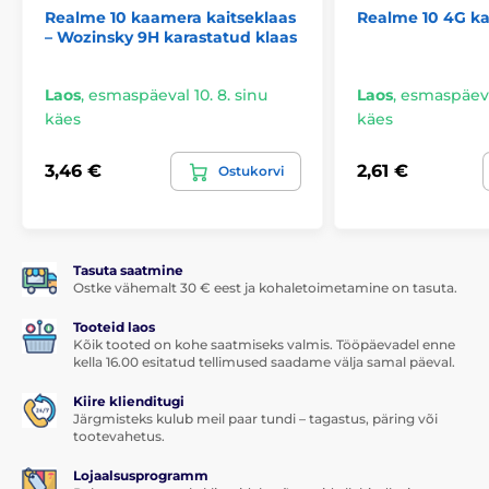
Realme 10 kaamera kaitseklaas
Realme 10 4G ka
– Wozinsky 9H karastatud klaas
Laos
,
esmaspäeval 10. 8. sinu
Laos
,
esmaspäeval
käes
käes
3,46 €
2,61 €
Ostukorvi
Tasuta saatmine
Ostke vähemalt 30 € eest ja kohaletoimetamine on tasuta.
Tooteid laos
Kõik tooted on kohe saatmiseks valmis. Tööpäevadel enne
kella 16.00 esitatud tellimused saadame välja samal päeval.
Kiire klienditugi
Järgmisteks kulub meil paar tundi – tagastus, päring või
tootevahetus.
Lojaalsusprogramm