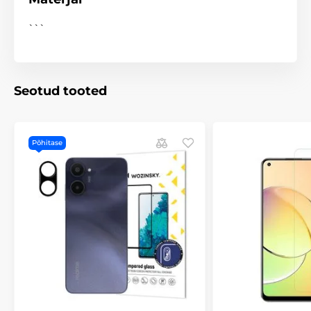
```
Seotud tooted
Põhitase