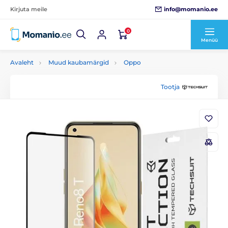
info@momanio.ee
Kirjuta meile
0
Menüü
Avaleht
Muud kaubamärgid
Oppo
Tootja