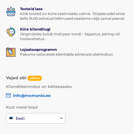
Tooteid laos
Kõik tooted on kohe saatmiseks valmis. Tööpäevadel enne
kella 16.00 esitatud tellimused saadame välja samal päeval.
Kiire klienditugi
Järgmisteks kulub meil paar tundi – tagastus, päring või
tootevahetus.
Lojaalsusprogramm
Pakume ustavatele klientidele põnevaid allahindlusi.
Vajad abi
offline
Klienditeenindus on kättesaadav
info@momanio.ee
Kust meid leiad
Eesti