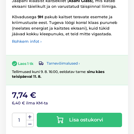
Jaapani klaasist kaitsekilet (
Asahi Glass
), mis katab
ekraani täielikult ja on varustatud täispinnal liimiga.
Kõvadusega
9H
pakub kaitset teravate esemete ja
kriimustuste eest. Tugeva löögi korral klaas puruneb
(neelates energiat ja kaitstes ekraani), kuid tükid
jäävad kokku kleepunuks, et teid mitte vigastada.
Rohkem infot ›
Tarnevõimalused ›
Laos 1 tk
Tellimused kuni 9. 8. 16:00, eeldatav tarne:
sinu käes
teisipäeval 11. 8.
7,74 €
6,40 € ilma KM-ta
Lisa ostukorvi