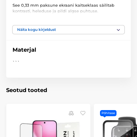
See 0,33 mm paksune ekraani kaitseklaas säilitab
kontrasti, heleduse ja pildi algse puhtuse.
Oleofoobne kiht takistab rasvaste plekide teket ja
tagab puhta, kergesti hooldatava välimuse.
Näita kogu kirjeldust
Tähelepanu! Klaas EI OLE ühilduv ekraani sisse
integreeritud sõrmejäljelugejaga.
Materjal
```
Seotud tooted
Põhitase