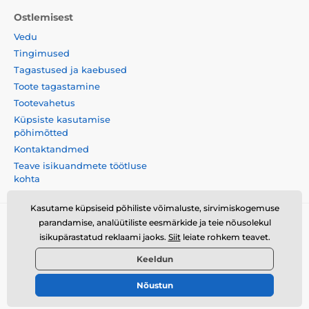
Ostlemisest
Vedu
Tingimused
Tagastused ja kaebused
Toote tagastamine
Tootevahetus
Küpsiste kasutamise
põhimõtted
Kontaktandmed
Teave isikuandmete töötluse
kohta
Kasutame küpsiseid põhiliste võimaluste, sirvimiskogemuse
parandamise, analüütiliste eesmärkide ja teie nõusolekul
Momanio s.r.o., Okružní 361/14, 747 18, Píšť, Tšehhi
isikupärastatud reklaami jaoks.
Siit
leiate rohkem teavet.
Vabariik, VAT: CZ09604707
Keeldun
Nõustun
© 2026 www.momanio.ee ⦁ E-poe lõi
SIMPLIA.cz