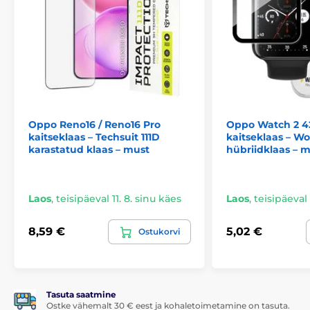
Oppo Reno16 / Reno16 Pro
Oppo Watch 2 
kaitseklaas – Techsuit 111D
kaitseklaas – W
karastatud klaas – must
hübriidklaas – 
Laos
,
teisipäeval 11. 8. sinu käes
Laos
,
teisipäeval 
8,59 €
5,02 €
Ostukorvi
Tasuta saatmine
Ostke vähemalt 30 € eest ja kohaletoimetamine on tasuta.