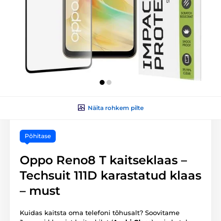
Näita rohkem pilte
Põhitase
Oppo Reno8 T kaitseklaas –
Techsuit 111D karastatud klaas
– must
Kuidas kaitsta oma telefoni tõhusalt? Soovitame