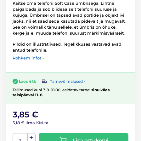
Kaitse oma telefoni Soft Case ümbrisega. Lihtne
paigaldada ja sobib ideaalselt telefoni suuruse ja
kujuga. Ümbrisel on täpsed avad portide ja objektiivi
jaoks, nii et saad seda kasutada pidevalt ja mugavalt.
See on võimalik tänu sellele, et ümbris on õhuke,
kerge ja ei muuda telefoni suurust märkimisväärselt.
Pildid on illustratiivsed. Tegelikkuses vastavad avad
antud telefonile.
Rohkem infot ›
Tarnevõimalused ›
Laos 4 tk
Tellimused kuni 7. 8. 16:00, eeldatav tarne:
sinu käes
teisipäeval 11. 8.
3,85 €
3,18 € ilma KM-ta
Lisa ostukorvi