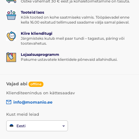
Ostke vähemalt 30 € eest ja kohaletoimetamine on tasuta.
Tooteid laos
Kõik tooted on kohe saatmiseks valmis. Tööpäevadel enne
kella 16.00 esitatud tellimused saadame välja samal päeval.
Kiire klienditugi
Järgmisteks kulub meil paar tundi – tagastus, päring või
tootevahetus.
Lojaalsusprogramm
Pakume ustavatele klientidele põnevaid allahindlusi.
Vajad abi
offline
Klienditeenindus on kättesaadav
info@momanio.ee
Kust meid leiad
Eesti