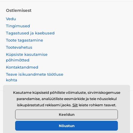
Ostlemisest
Vedu
Tingimused
Tagastused ja kaebused
Toote tagastamine
Tootevahetus
Küpsiste kasutamise
põhimõtted
Kontaktandmed
Teave isikuandmete töötluse
kohta
Kasutame küpsiseid põhiliste võimaluste, sirvimiskogemuse
parandamise, analüütiliste eesmärkide ja teie nõusolekul
Momanio s.r.o., Okružní 361/14, 747 18, Píšť, Tšehhi
isikupärastatud reklaami jaoks.
Siit
leiate rohkem teavet.
Vabariik, VAT: CZ09604707
Keeldun
Nõustun
© 2026 www.momanio.ee ⦁ E-poe lõi
SIMPLIA.cz