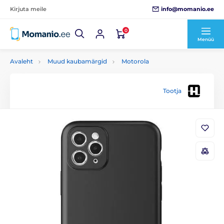
info@momanio.ee
Kirjuta meile
0
Menüü
Avaleht
Muud kaubamärgid
Motorola
Tootja