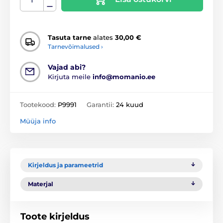
Tasuta tarne
alates
30,00 €
Tarnevõimalused ›
Vajad abi?
Kirjuta meile
info@momanio.ee
Tootekood:
P9991
Garantii:
24 kuud
Müüja info
Kirjeldus ja parameetrid
Materjal
Toote kirjeldus