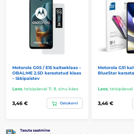
Must värv on universaalne ja sobib hästi mis tahes
tooniga. Selles värvitoonis saadaval olev ümbris sobib
ideaalselt kaasaegsete seadmetega.
Motorola G05 / E15 kaitseklaas –
Motorola G51 kai
OBAL:ME 2.5D karastatud klaas
BlueStar karast
– läbipaistev
Laos
,
teisipäeval 11. 8. sinu käes
Laos
,
teisipäeval 
3,46 €
3,46 €
Ostukorvi
Tasuta saatmine