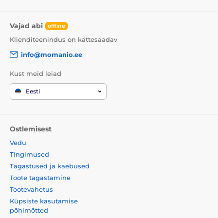
Vajad abi
offline
Klienditeenindus on kättesaadav
info@momanio.ee
Kust meid leiad
Eesti
Ostlemisest
Vedu
Tingimused
Tagastused ja kaebused
Toote tagastamine
Tootevahetus
Küpsiste kasutamise
põhimõtted