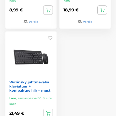
käes
käes
8,99 €
18,99 €
Võrdle
Võrdle
Wozinsky juhtmevaba
klaviatuur +
kompaktne hiir – must
Laos
,
esmaspäeval 10. 8. sinu
käes
21,49 €