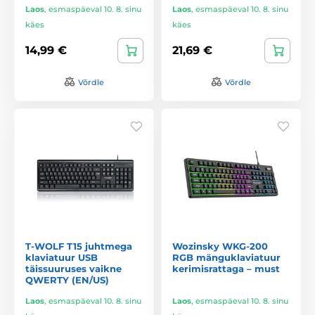
Laos
,
esmaspäeval 10. 8. sinu
Laos
,
esmaspäeval 10. 8. sinu
käes
käes
14,99 €
21,69 €
Võrdle
Võrdle
T-WOLF T15 juhtmega
Wozinsky WKG-200
klaviatuur USB
RGB mänguklaviatuur
täissuuruses vaikne
kerimisrattaga – must
QWERTY (EN/US)
Laos
,
esmaspäeval 10. 8. sinu
Laos
,
esmaspäeval 10. 8. sinu