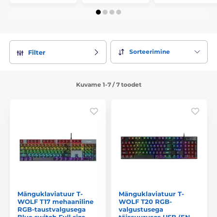
Sorteerimine
Filter
Kuvame 1-7 / 7 toodet
Mänguklaviatuur T-
Mänguklaviatuur T-
WOLF T17 mehaaniline
WOLF T20 RGB-
RGB-taustvalgusega
valgustusega
Blue switch Full size
täissuuruses USB (EN