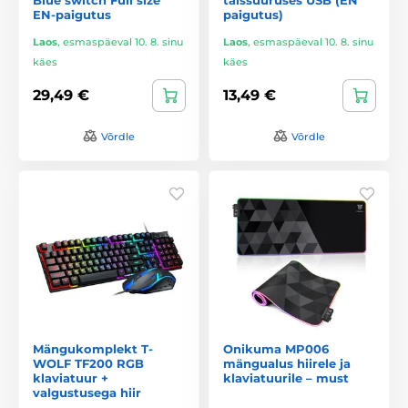
EN-paigutus
paigutus)
Laos
,
esmaspäeval 10. 8. sinu
Laos
,
esmaspäeval 10. 8. sinu
käes
käes
29,49 €
13,49 €
Võrdle
Võrdle
Mängukomplekt T-
Onikuma MP006
WOLF TF200 RGB
mängualus hiirele ja
klaviatuur +
klaviatuurile – must
valgustusega hiir