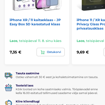
iPhone XR / 11 kaitseklaas – JP
iPhone 11 / XR ka
Easy Box 5D karastatud klaas
Privacy Glass Pr
privaatsusklaas
Laos
,
teisipäeval 11. 8. sinu käes
Laos
,
teisipäeval 
7,35 €
9,69 €
Ostukorvi
Tasuta saatmine
Ostke vähemalt 30 € eest ja kohaletoimetamine on tasuta.
Tooteid laos
Kõik tooted on kohe saatmiseks valmis. Tööpäevadel enne
kella 16.00 esitatud tellimused saadame välja samal päeval.
Kiire klienditugi