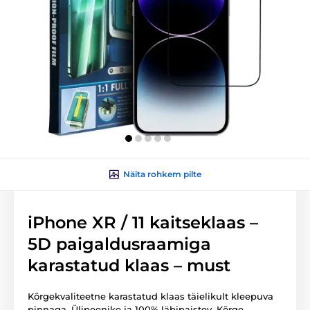
Näita rohkem pilte
iPhone XR / 11 kaitseklaas –
5D paigaldusraamiga
karastatud klaas – must
Kõrgekvaliteetne karastatud klaas täielikult kleepuva
pinnaga. Ülipeenike ja 100% läbipaistev. Kõrge