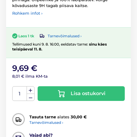
kõvadusaste 9H tagab piisava kaitse.
Rohkem infot ›
Tarnevõimalused ›
Laos 1 tk
Tellimused kuni 9. 8. 16:00, eeldatav tarne:
sinu käes
teisipäeval 11. 8.
9,69 €
8,01 € ilma KM-ta
Lisa ostukorvi
Tasuta tarne
alates
30,00 €
Tarnevõimalused ›
Vajad abi?