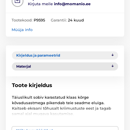
Kirjuta meile
info@momanio.ee
Tootekood:
P9595
Garantii:
24 kuud
Müüja info
Kirjeldus ja parameetrid
Materjal
Toote kirjeldus
Täiuslikult sobiv karastatud klaas kõrge
kõvadusastmega pikendab teie seadme eluiga.
Kaitseb ekraani tõhusalt kriimustuste eest ja tagab
samal ajal mugava kasutamise.
Klaas on kogu pinnale kaetud liimiga, mistõttu see
kleepub ekraanile täiuslikult ega jäta õhumulле.