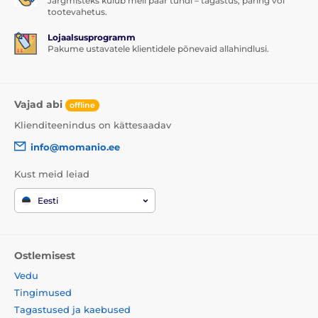
Järgmisteks kulub meil paar tundi – tagastus, päring või
tootevahetus.
Lojaalsusprogramm
Pakume ustavatele klientidele põnevaid allahindlusi.
Vajad abi
offline
Klienditeenindus on kättesaadav
info@momanio.ee
Kust meid leiad
Eesti
Ostlemisest
Vedu
Tingimused
Tagastused ja kaebused