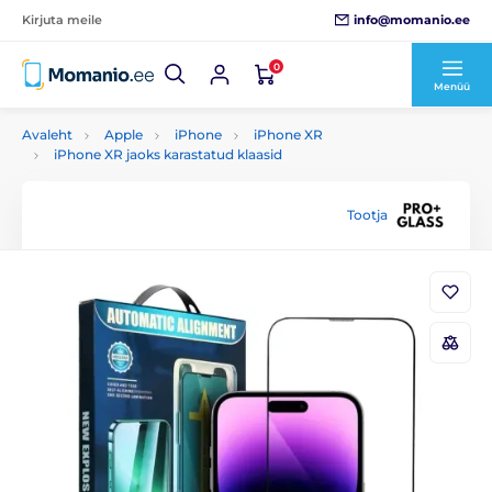
info@momanio.ee
Kirjuta meile
0
Menüü
Avaleht
Apple
iPhone
iPhone XR
iPhone XR jaoks karastatud klaasid
Tootja