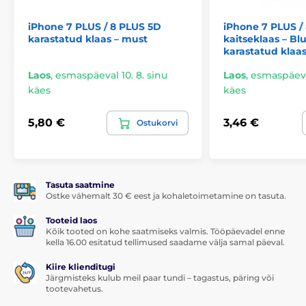
iPhone 7 PLUS / 8 PLUS 5D
iPhone 7 PLUS /
karastatud klaas – must
kaitseklaas – Bl
karastatud klaa
Laos
,
esmaspäeval 10. 8. sinu
Laos
,
esmaspäeval
käes
käes
5,80 €
3,46 €
Ostukorvi
Tasuta saatmine
Ostke vähemalt 30 € eest ja kohaletoimetamine on tasuta.
Tooteid laos
Kõik tooted on kohe saatmiseks valmis. Tööpäevadel enne
kella 16.00 esitatud tellimused saadame välja samal päeval.
Kiire klienditugi
Järgmisteks kulub meil paar tundi – tagastus, päring või
tootevahetus.