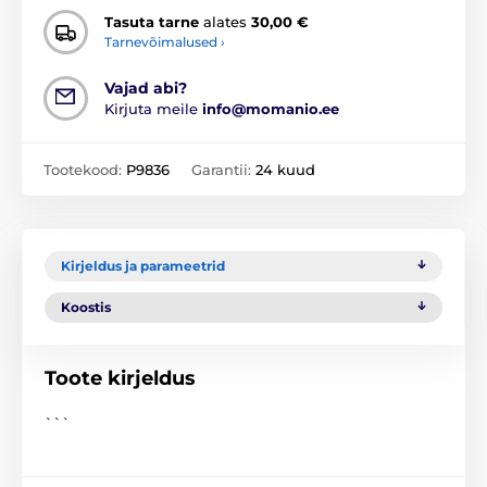
Tasuta tarne
alates
30,00 €
Tarnevõimalused ›
Vajad abi?
Kirjuta meile
info@momanio.ee
Tootekood:
P9836
Garantii:
24 kuud
Kirjeldus ja parameetrid
Koostis
Toote kirjeldus
```