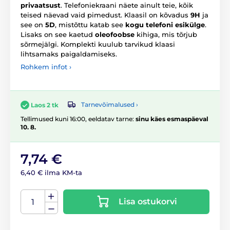
privaatsust
. Telefoniekraani näete ainult teie, kõik
teised näevad vaid pimedust. Klaasil on kõvadus
9H
ja
see on
5D
, mistõttu katab see
kogu telefoni esikülge
.
Lisaks on see kaetud
oleofoobse
kihiga, mis tõrjub
sõrmejälgi. Komplekti kuulub tarvikud klaasi
lihtsamaks paigaldamiseks.
Rohkem infot ›
Tarnevõimalused ›
Laos 2 tk
Tellimused kuni 16:00, eeldatav tarne:
sinu käes esmaspäeval
10. 8.
7,74 €
6,40 € ilma KM-ta
Lisa ostukorvi