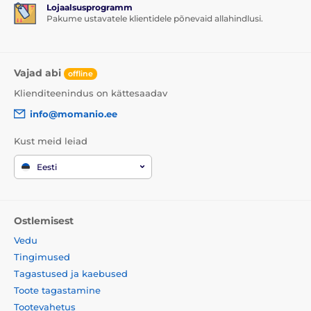
Lojaalsusprogramm
Pakume ustavatele klientidele põnevaid allahindlusi.
Vajad abi
offline
Klienditeenindus on kättesaadav
info@momanio.ee
Kust meid leiad
Eesti
Ostlemisest
Vedu
Tingimused
Tagastused ja kaebused
Toote tagastamine
Tootevahetus