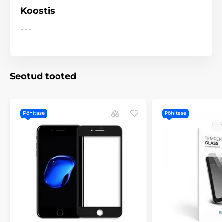
Koostis
```
Seotud tooted
Põhitase
Põhitase