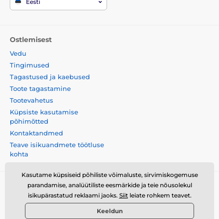
Eesti
Ostlemisest
Vedu
Tingimused
Tagastused ja kaebused
Toote tagastamine
Tootevahetus
Küpsiste kasutamise
põhimõtted
Kontaktandmed
Teave isikuandmete töötluse
kohta
Kasutame küpsiseid põhiliste võimaluste, sirvimiskogemuse
parandamise, analüütiliste eesmärkide ja teie nõusolekul
Momanio s.r.o., Okružní 361/14, 747 18, Píšť, Tšehhi
isikupärastatud reklaami jaoks.
Siit
leiate rohkem teavet.
Vabariik, VAT: CZ09604707
Keeldun