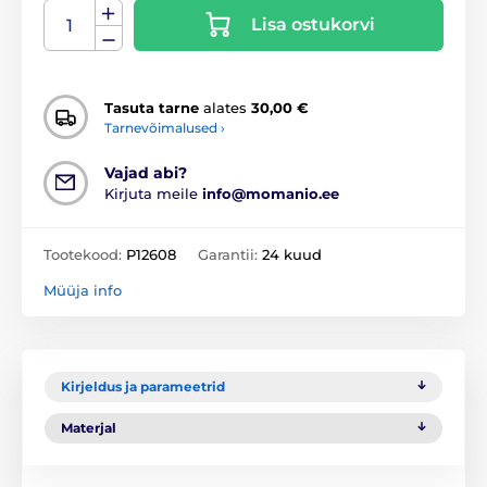
Lisa ostukorvi
Tasuta tarne
alates
30,00 €
Tarnevõimalused ›
Vajad abi?
Kirjuta meile
info@momanio.ee
Tootekood:
P12608
Garantii:
24 kuud
Müüja info
Kirjeldus ja parameetrid
Materjal