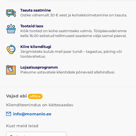
Tasuta saatmine
Ostke vähemalt 30 € eest ja kohaletoimetamine on tasuta.
Tooteid laos
Kõik tooted on kohe saatmiseks valmis. Tööpäevadel enne
kella 16.00 esitatud tellimused saadame välja samal päeval.
Kiire klienditugi
Järgmisteks kulub meil paar tundi – tagastus, päring või
tootevahetus.
Lojaalsusprogramm
Pakume ustavatele klientidele põnevaid allahindlusi.
Vajad abi
offline
Klienditeenindus on kättesaadav
info@momanio.ee
Kust meid leiad