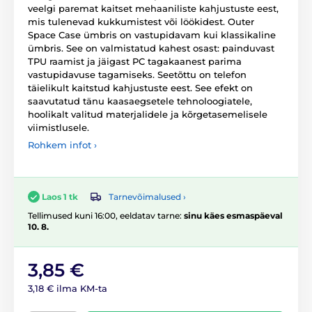
veelgi paremat kaitset mehaaniliste kahjustuste eest,
mis tulenevad kukkumistest või löökidest. Outer
Space Case ümbris on vastupidavam kui klassikaline
ümbris. See on valmistatud kahest osast: painduvast
TPU raamist ja jäigast PC tagakaanest parima
vastupidavuse tagamiseks. Seetõttu on telefon
täielikult kaitstud kahjustuste eest. See efekt on
saavutatud tänu kaasaegsetele tehnoloogiatele,
hoolikalt valitud materjalidele ja kõrgetasemelisele
viimistlusele.
Rohkem infot ›
Tarnevõimalused ›
Laos 1 tk
Tellimused kuni 16:00, eeldatav tarne:
sinu käes esmaspäeval
10. 8.
3,85 €
3,18 € ilma KM-ta