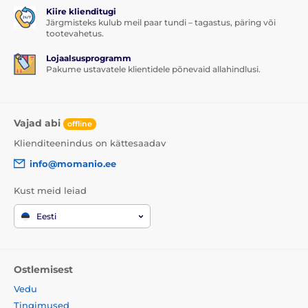
Kiire klienditugi
Järgmisteks kulub meil paar tundi – tagastus, päring või
tootevahetus.
Lojaalsusprogramm
Pakume ustavatele klientidele põnevaid allahindlusi.
Vajad abi
offline
Klienditeenindus on kättesaadav
info@momanio.ee
Kust meid leiad
Eesti
Ostlemisest
Vedu
Tingimused