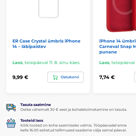
Materjal: silikoon, mikrokiud (sisemine vooder)
Toode on ühilduv MagSafe juhtmevaba laadimise
tehnoloogiaga.
ER Case Crystal ümbris iPhone
iPhone 14 ümbri
14 – läbipaistev
Carneval Snap M
punane
Laos
,
teisipäeval 11. 8. sinu käes
Laos
,
teisipäeval 
9,99 €
7,74 €
Ostukorvi
Tasuta saatmine
Ostke vähemalt 30 € eest ja kohaletoimetamine on tasuta.
Tooteid laos
Kõik tooted on kohe saatmiseks valmis. Tööpäevadel enne
kella 16.00 esitatud tellimused saadame välja samal päeval.