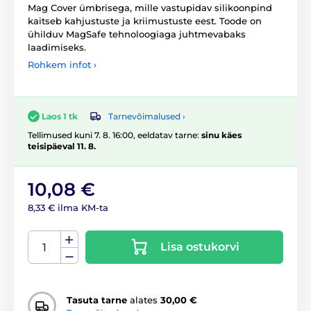
Mag Cover ümbrisega, mille vastupidav silikoonpind
kaitseb kahjustuste ja kriimustuste eest. Toode on
ühilduv MagSafe tehnoloogiaga juhtmevabaks
laadimiseks.
Rohkem infot ›
Tarnevõimalused ›
Laos 1 tk
Tellimused kuni 7. 8. 16:00, eeldatav tarne:
sinu käes
teisipäeval 11. 8.
10,08 €
8,33 € ilma KM-ta
Lisa ostukorvi
Tasuta tarne
alates
30,00 €