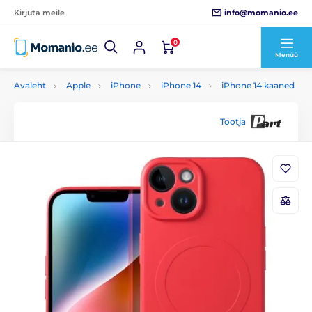
info@momanio.ee
Kirjuta meile
0
Menüü
Avaleht
Apple
iPhone
iPhone 14
iPhone 14 kaaned
Tootja