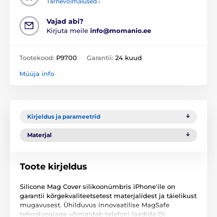
Tarnevõimalused ›
Vajad abi?
Kirjuta meile
info@momanio.ee
Tootekood:
P9700
Garantii:
24 kuud
Müüja info
Kirjeldus ja parameetrid
Materjal
Toote kirjeldus
Silicone Mag Cover silikoonümbris iPhone'ile on
garantii kõrgekvaliteetsetest materjalidest ja täielikust
mugavusest. Ühilduvus innovaatilise MagSafe
tehnoloogiaga võimaldab telefoni laadida Qi