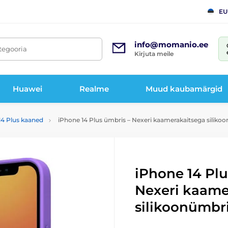
EU
info@momanio.ee
tegooria
Kirjuta meile
Huawei
Realme
Muud kaubamärgid
14 Plus kaaned
iPhone 14 Plus ümbris – Nexeri kaamerakaitsega silikoonü
iPhone 14 Plu
Nexeri kaame
silikoonümbris