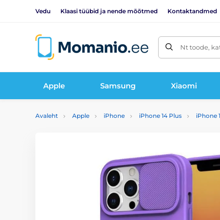
Vedu
Klaasi tüübid ja nende mõõtmed
Kontaktandmed
Nt toode, ka
Apple
Samsung
Xiaomi
Avaleht
Apple
iPhone
iPhone 14 Plus
iPhone 