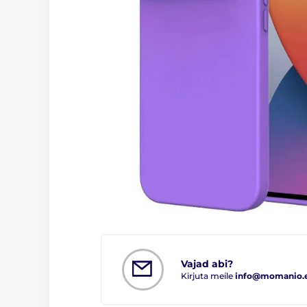
Vajad abi?
Kirjuta meile
info@momanio.