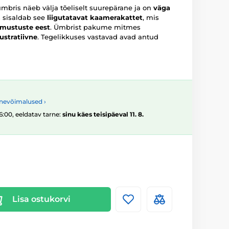
mbris näeb välja tõeliselt suurepärane ja on
väga
s sisaldab see
liigutatavat kaamerakattet
, mis
imustuste eest
. Ümbrist pakume mitmes
lustratiivne
. Tegelikkuses vastavad avad antud
nevõimalused ›
16:00, eeldatav tarne:
sinu käes teisipäeval 11. 8.
Lisa ostukorvi