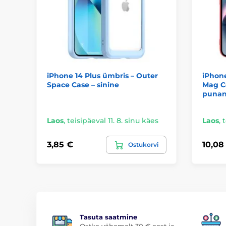
iPhone 14 Plus ümbris – Outer
iPhone
Space Case – sinine
Mag C
puna
Laos
,
teisipäeval 11. 8. sinu käes
Laos
,
t
3,85 €
10,08
Ostukorvi
Tasuta saatmine
Ostke vähemalt 30 € eest ja