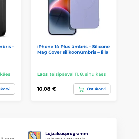
mbris –
iPhone 14 Plus ümbris – Silicone
iP
Mag Cover silikoonümbris – lilla
Jo
 –
Ma
u käes
Laos
,
teisipäeval 11. 8. sinu käes
La
10,08 €
14
korvi
Ostukorvi
Lojaalsusprogramm
il paar
Pakume ustavatele