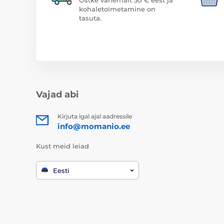
kohaletoimetamine on
tasuta.
Vajad abi
Kirjuta igal ajal aadressile
info@momanio.ee
Kust meid leiad
Eesti