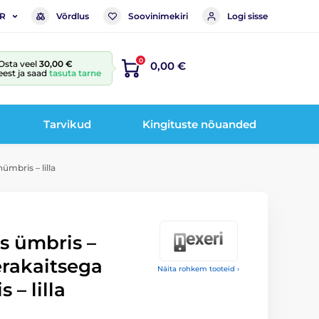
Võrdlus
Soovinimekiri
Logi sisse
R
0
Osta veel
30,00 €
0,00 €
eest ja saad
tasuta tarne
Tarvikud
Kingituste nõuanded
mbris – lilla
s ümbris –
rakaitsega
Näita rohkem tooteid ›
 – lilla