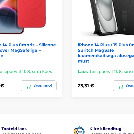
 14 Plus ümbris – Silicone
iPhone 14 Plus / 15 Plus ü
over MagSafe'iga –
Suritch MagSafe
ne
kaamerakaitsega alusega
must
eisipäeval 11. 8. sinu käes
Laos
,
teisipäeval 11. 8. sin
 €
23,31 €
Ostukorvi
Ostu
Tooteid laos
Kiire klienditugi
Kõik tooted on kohe
Järgmisteks kulub me