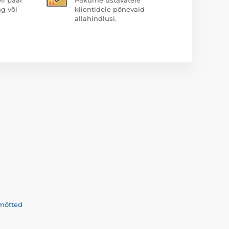
ng või
klientidele põnevaid
allahindlusi.
mõtted