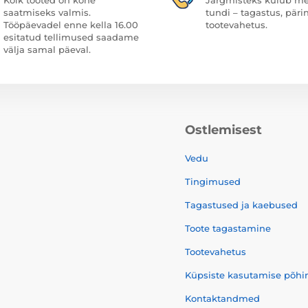
saatmiseks valmis.
tundi – tagastus, päri
Tööpäevadel enne kella 16.00
tootevahetus.
esitatud tellimused saadame
välja samal päeval.
Ostlemisest
Vedu
Tingimused
Tagastused ja kaebused
Toote tagastamine
Tootevahetus
Küpsiste kasutamise põhi
Kontaktandmed