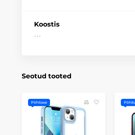
Koostis
```
Seotud tooted
Põhitase
Põhit