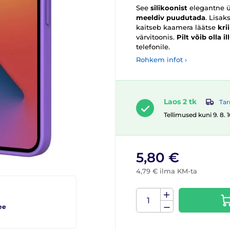
See
silikoonist
elegantne ü
meeldiv puudutada
. Lisak
kaitseb kaamera läätse
kri
värvitoonis.
Pilt võib olla il
telefonile.
Rohkem infot ›
Laos 2 tk
Tar
Tellimused kuni 9. 8. 
5,80 €
4,79 € ilma KM-ta
ee