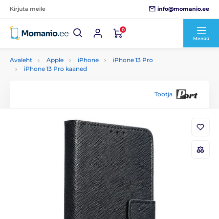
info@momanio.ee
Kirjuta meile
0
Menüü
Avaleht
Apple
iPhone
iPhone 13 Pro
iPhone 13 Pro kaaned
Tootja