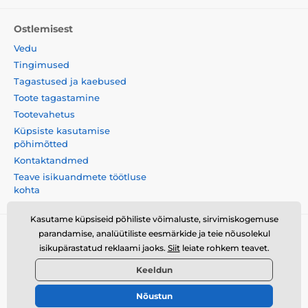
Ostlemisest
Vedu
Tingimused
Tagastused ja kaebused
Toote tagastamine
Tootevahetus
Küpsiste kasutamise
põhimõtted
Kontaktandmed
Teave isikuandmete töötluse
kohta
Kasutame küpsiseid põhiliste võimaluste, sirvimiskogemuse
parandamise, analüütiliste eesmärkide ja teie nõusolekul
Momanio s.r.o., Okružní 361/14, 747 18, Píšť, Tšehhi
isikupärastatud reklaami jaoks.
Siit
leiate rohkem teavet.
Vabariik, VAT: CZ09604707
Keeldun
Nõustun
© 2026 www.momanio.ee ⦁ E-poe lõi
SIMPLIA.cz