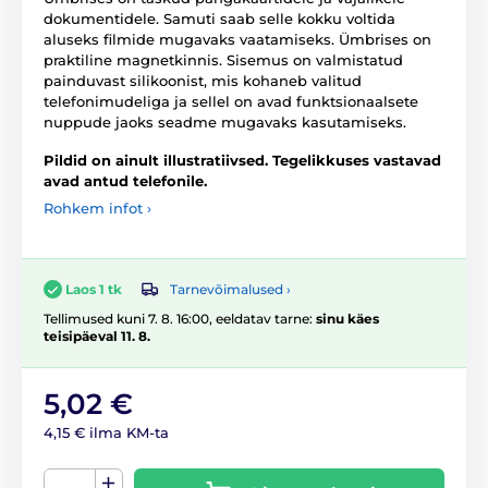
dokumentidele. Samuti saab selle kokku voltida
aluseks filmide mugavaks vaatamiseks. Ümbrises on
praktiline magnetkinnis. Sisemus on valmistatud
painduvast silikoonist, mis kohaneb valitud
telefonimudeliga ja sellel on avad funktsionaalsete
nuppude jaoks seadme mugavaks kasutamiseks.
Pildid on ainult illustratiivsed. Tegelikkuses vastavad
avad antud telefonile.
Rohkem infot ›
Tarnevõimalused ›
Laos 1 tk
Tellimused kuni 7. 8. 16:00, eeldatav tarne:
sinu käes
teisipäeval 11. 8.
5,02 €
4,15 € ilma KM-ta