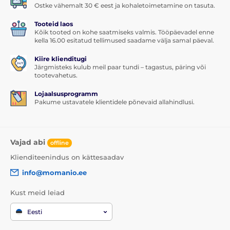
Ostke vähemalt 30 € eest ja kohaletoimetamine on tasuta.
Tooteid laos
Kõik tooted on kohe saatmiseks valmis. Tööpäevadel enne
kella 16.00 esitatud tellimused saadame välja samal päeval.
Kiire klienditugi
Järgmisteks kulub meil paar tundi – tagastus, päring või
tootevahetus.
Lojaalsusprogramm
Pakume ustavatele klientidele põnevaid allahindlusi.
Vajad abi
offline
Klienditeenindus on kättesaadav
info@momanio.ee
Kust meid leiad
Eesti