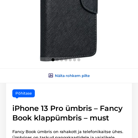
Näita rohkem pilte
Põhitase
iPhone 13 Pro ümbris – Fancy
Book klappümbris – must
Fancy Book ümbris on rahakott ja telefonikaitse ühes.
Ümbrises on taskud pangakaartidele ja vajalikele