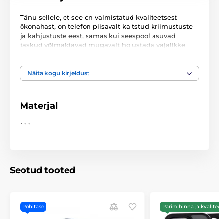
Tänu sellele, et see on valmistatud kvaliteetsest
ökonahast, on telefon piisavalt kaitstud kriimustuste
ja kahjustuste eest, samas kui seespool asuvad
taskud võimaldavad mugavalt hoiustada vajalikke
dokumente.
Materjal: ökonahk ja silikoon
Näita kogu kirjeldust
Materjal
```
Seotud tooted
Põhitase
Parim hinna ja kvalite