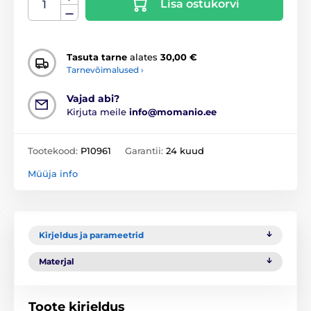
Lisa ostukorvi
Tasuta tarne
alates
30,00 €
Tarnevõimalused ›
Vajad abi?
Kirjuta meile
info@momanio.ee
Tootekood:
P10961
Garantii:
24 kuud
Müüja info
Kirjeldus ja parameetrid
Materjal
Toote kirjeldus