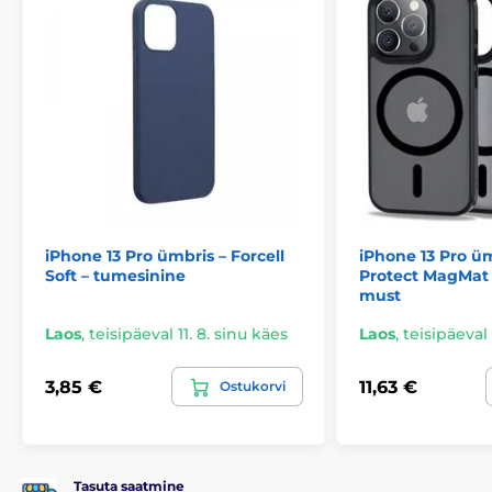
iPhone 13 Pro ümbris – Forcell
iPhone 13 Pro üm
Soft – tumesinine
Protect MagMat 
must
Laos
,
teisipäeval 11. 8. sinu käes
Laos
,
teisipäeval 
3,85 €
11,63 €
Ostukorvi
Tasuta saatmine