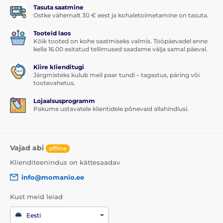
Pakendi sisu:
Tasuta saatmine
Ostke vähemalt 30 € eest ja kohaletoimetamine on tasuta.
1x kaitseklaas
Tooteid laos
1x kuiv salvrätik
Kõik tooted on kohe saatmiseks valmis. Tööpäevadel enne
kella 16.00 esitatud tellimused saadame välja samal päeval.
1x märg salvrätik
1x tolmueemaldaja
Kiire klienditugi
Järgmisteks kulub meil paar tundi – tagastus, päring või
tootevahetus.
Lojaalsusprogramm
Pakume ustavatele klientidele põnevaid allahindlusi.
Vajad abi
offline
Klienditeenindus on kättesaadav
info@momanio.ee
Kust meid leiad
Eesti