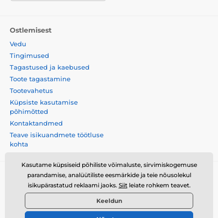
Ostlemisest
Vedu
Tingimused
Tagastused ja kaebused
Toote tagastamine
Tootevahetus
Küpsiste kasutamise
põhimõtted
Kontaktandmed
Teave isikuandmete töötluse
kohta
Kasutame küpsiseid põhiliste võimaluste, sirvimiskogemuse
parandamise, analüütiliste eesmärkide ja teie nõusolekul
Momanio s.r.o., Okružní 361/14, 747 18, Píšť, Tšehhi
isikupärastatud reklaami jaoks.
Siit
leiate rohkem teavet.
Vabariik, VAT: CZ09604707
Keeldun