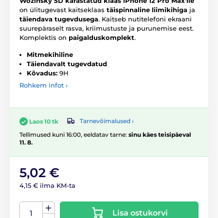
Wozinsky 5D karastatud klaas iPhone 12 Pro Max'ile
on ülitugevast kaitseklaas
täispinnaline liimikihiga
ja
täiendava tugevdusega
. Kaitseb nutitelefoni ekraani
suurepäraselt rasva, kriimustuste ja purunemise eest.
Komplektis on
paigalduskomplekt
.
Mitmekihiline
Täiendavalt tugevdatud
Kõvadus:
9H
Rohkem infot ›
Tarnevõimalused ›
Laos 10 tk
Tellimused kuni 16:00, eeldatav tarne:
sinu käes teisipäeval
11. 8.
5,02 €
4,15 € ilma KM-ta
Lisa ostukorvi