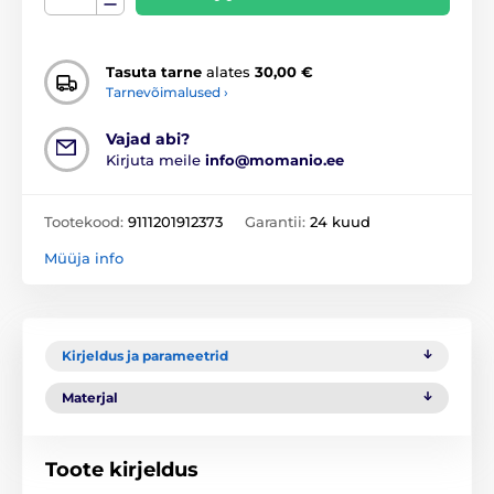
Tasuta tarne
alates
30,00 €
Tarnevõimalused ›
Vajad abi?
Kirjuta meile
info@momanio.ee
Tootekood:
9111201912373
Garantii:
24 kuud
Müüja info
Kirjeldus ja parameetrid
Materjal
Toote kirjeldus