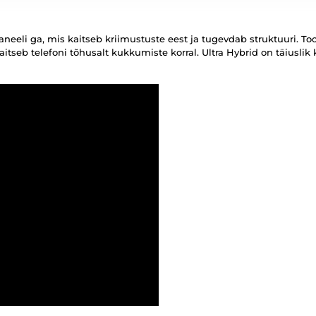
eeli ga, mis kaitseb kriimustuste eest ja tugevdab struktuuri. Tood
kaitseb telefoni tõhusalt kukkumiste korral. Ultra Hybrid on täiuslik