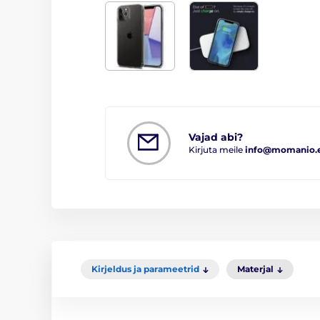
Vajad abi?
Kirjuta meile
info@momanio.
Kirjeldus ja parameetrid
Materjal