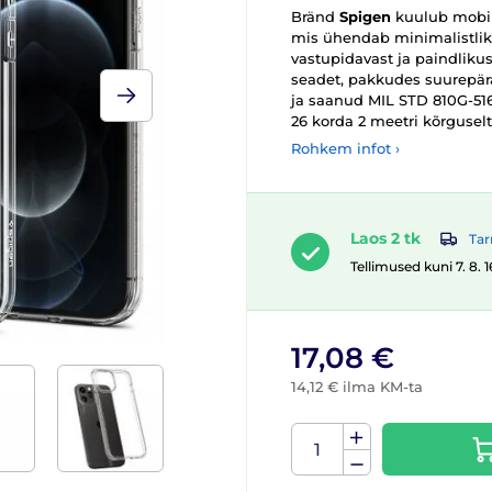
Bränd
Spigen
kuulub mobiil
mis ühendab minimalistliku
vastupidavast ja paindlikus
seadet, pakkudes suurepäras
ja saanud MIL STD 810G-516
26 korda 2 meetri kõrguselt
Rohkem infot ›
Laos 2 tk
Tar
Tellimused kuni 7. 8. 
17,08 €
14,12 € ilma KM-ta