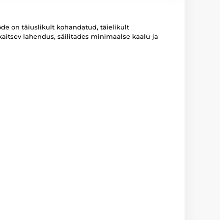
e on täiuslikult kohandatud, täielikult
 kaitsev lahendus, säilitades minimaalse kaalu ja