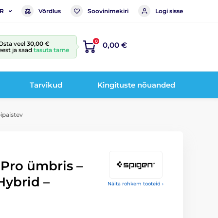
Võrdlus
Soovinimekiri
Logi sisse
R
0
Osta veel
30,00 €
0,00 €
eest ja saad
tasuta tarne
Tarvikud
Kingituste nõuanded
bipaistev
2 Pro ümbris –
Hybrid –
Näita rohkem tooteid ›