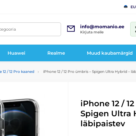
EU
info@momanio.ee
tegooria
Kirjuta meile
Huawei
Realme
Muud kaubamärgid
 12 / 12 Pro kaaned
iPhone 12 / 12 Pro ümbris – Spigen Ultra Hybrid – lä
iPhone 12 / 1
Spigen Ultra 
läbipaistev