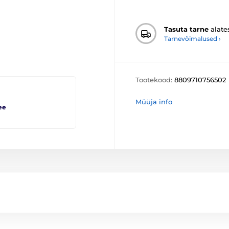
Tasuta tarne
alate
Tarnevõimalused ›
Tootekood:
8809710756502
Müüja info
ee