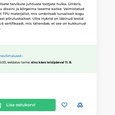
sete tarvikute juhtivate tootjate hulka. Ümbris,
 disaini ja kõrgeima taseme kaitse. Valmistatud
t TPU materjalist, mis ümbritseb turvaliselt kogu
t põrutuskaitset. Ultra Hybrid on läbinud testid
.6 sertifikaadi, mis tähendab, et see on kukkunud
.
nevõimalused ›
16:00, eeldatav tarne:
sinu käes teisipäeval 11. 8.
Lisa ostukorvi