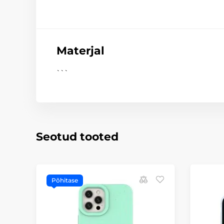
Materjal
```
Seotud tooted
Põhitase