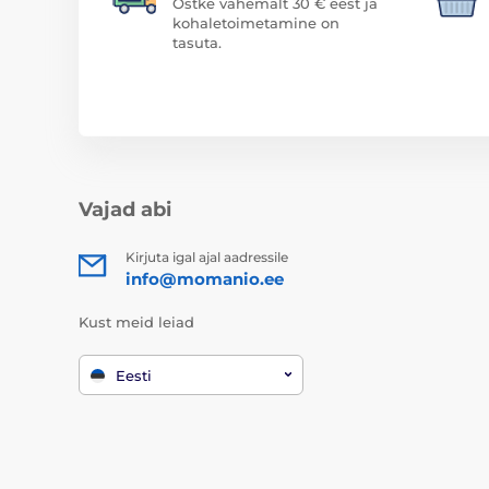
Ostke vähemalt 30 € eest ja
kohaletoimetamine on
tasuta.
Vajad abi
Kirjuta igal ajal aadressile
info@momanio.ee
Kust meid leiad
Eesti