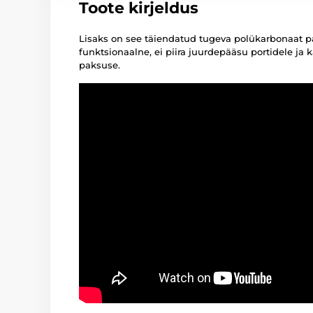
Toote kirjeldus
Lisaks on see täiendatud tugeva polükarbonaat pan
funktsionaalne, ei piira juurdepääsu portidele ja 
paksuse.