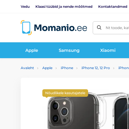
Vedu
Klaasi tüübid ja nende mõõtmed
Kontaktandmed
Nt toode, ka
Apple
Samsung
Xiaomi
Avaleht
Apple
iPhone
iPhone 12, 12 Pro
iPhone
Nõudlikele kasutajatele