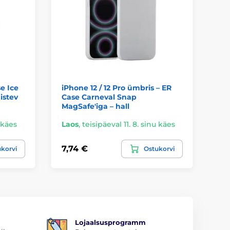
e Ice
iPhone 12 / 12 Pro ümbris – ER
iPh
istev
Case Carneval Snap
si
MagSafe'iga – hall
u käes
Laos
,
teisipäeval 11. 8. sinu käes
La
7,74 €
3,
korvi
Ostukorvi
Lojaalsusprogramm