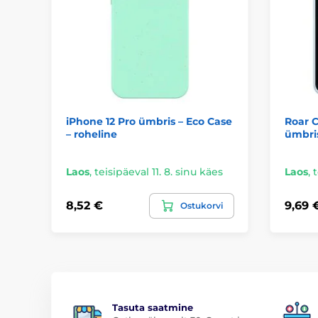
iPhone 12 Pro ümbris – Eco Case
Roar C
– roheline
ümbris
Laos
,
teisipäeval 11. 8. sinu käes
Laos
,
t
8,52 €
9,69 
Ostukorvi
Tasuta saatmine