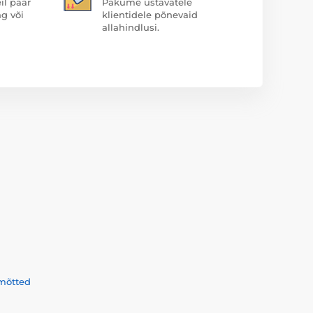
il paar
Pakume ustavatele
ng või
klientidele põnevaid
allahindlusi.
mõtted