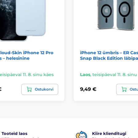
loud-Skin iPhone 12 Pro
iPhone 12 ümbris – ER Cas
 – helesinine
Snap Black Edition läbipa
eisipäeval 11. 8. sinu käes
Laos
,
teisipäeval 11. 8. sin
€
9,49 €
Ostukorvi
Ostu
Tooteid laos
Kiire klienditugi