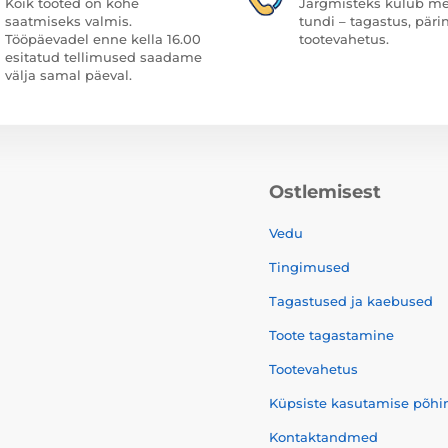
Kõik tooted on kohe
Järgmisteks kulub me
saatmiseks valmis.
tundi – tagastus, päri
Tööpäevadel enne kella 16.00
tootevahetus.
esitatud tellimused saadame
välja samal päeval.
Ostlemisest
Vedu
Tingimused
Tagastused ja kaebused
Toote tagastamine
Tootevahetus
Küpsiste kasutamise põhi
Kontaktandmed