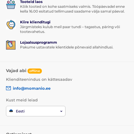
Tooteid laos
Kõik tooted on kohe saatmiseks valmis. Tööpäevadel enne
kella 16.00 esitatud tellimused saadame välja samal päeval.
Kiire klienditugi
Järgmisteks kulub meil paar tundi – tagastus, päring või
tootevahetus.
Lojaalsusprogramm
Pakume ustavatele klientidele põnevaid allahindlusi.
Vajad abi
offline
Klienditeenindus on kättesaadav
info@momanio.ee
Kust meid leiad
Eesti