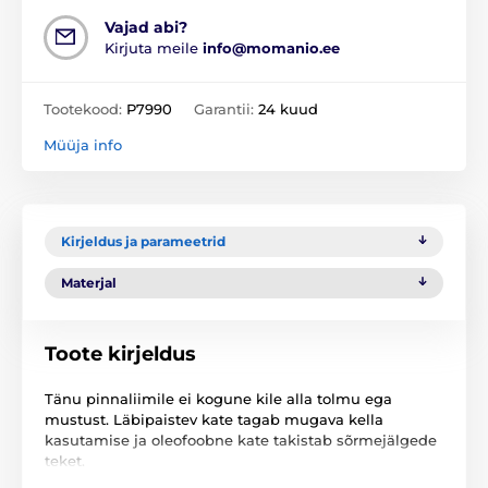
Vajad abi?
Kirjuta meile
info@momanio.ee
Tootekood:
P7990
Garantii:
24 kuud
Müüja info
Kirjeldus ja parameetrid
Materjal
Toote kirjeldus
Tänu pinnaliimile ei kogune kile alla tolmu ega
mustust. Läbipaistev kate tagab mugava kella
kasutamise ja oleofoobne kate takistab sõrmejälgede
teket.