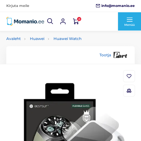
info@momanio.ee
Kirjuta meile
0
Menüü
Avaleht
Huawei
Huawei Watch
Tootja