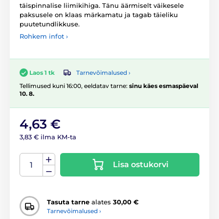
täispinnalise liimikihiga. Tänu äärmiselt väikesele
paksusele on klaas märkamatu ja tagab täieliku
puutetundlikkuse.
Rohkem infot ›
Tarnevõimalused ›
Laos 1 tk
Tellimused kuni 16:00, eeldatav tarne:
sinu käes esmaspäeval
10. 8.
4,63 €
3,83 € ilma KM-ta
Lisa ostukorvi
Tasuta tarne
alates
30,00 €
Tarnevõimalused ›