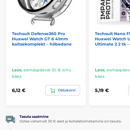
Niiske lapike
Kuiv lapike
Rasvaeemaldusetiketid
Techsuit Defense360 Pro
Techsuit Nano Fl
Huawei Watch GT 6 41mm
Huawei Watch Ul
kaitsekomplekt – hõbedane
Ultimate 2 2 tk 
Laos
,
esmaspäeval 10. 8. sinu
Laos
,
esmaspäeval
käes
käes
6,12 €
5,19 €
Ostukorvi
Tasuta saatmine
Ostke vähemalt 30 € eest ja kohaletoimetamine on tasuta.