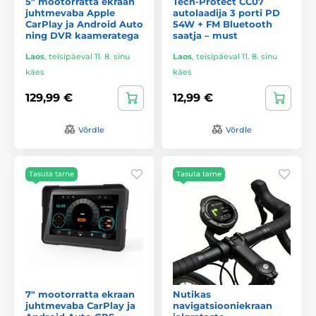
5" mootorratta ekraan
Tech-Protect CC07
juhtmevaba Apple
autolaadija 3 porti PD
CarPlay ja Android Auto
54W + FM Bluetooth
ning DVR kaameratega
saatja – must
Laos
,
teisipäeval 11. 8. sinu
Laos
,
teisipäeval 11. 8. sinu
käes
käes
129,99 €
12,99 €
Võrdle
Võrdle
Tasuta tarne
Tasuta tarne
7" mootorratta ekraan
Nutikas
juhtmevaba CarPlay ja
navigatsiooniekraan