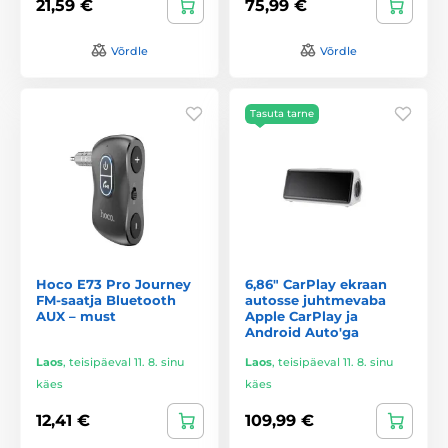
21,59 €
75,99 €
Võrdle
Võrdle
Tasuta tarne
Hoco E73 Pro Journey
6,86" CarPlay ekraan
FM-saatja Bluetooth
autosse juhtmevaba
AUX – must
Apple CarPlay ja
Android Auto'ga
Laos
,
teisipäeval 11. 8. sinu
Laos
,
teisipäeval 11. 8. sinu
käes
käes
12,41 €
109,99 €