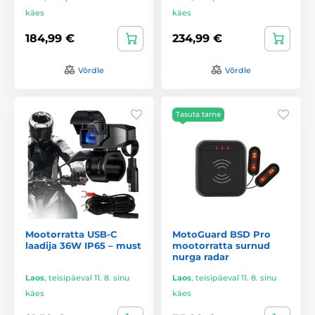
käes
käes
184,99 €
234,99 €
Võrdle
Võrdle
Tasuta tarne
Mootorratta USB-C
MotoGuard BSD Pro
laadija 36W IP65 – must
mootorratta surnud
nurga radar
Laos
,
teisipäeval 11. 8. sinu
Laos
,
teisipäeval 11. 8. sinu
käes
käes