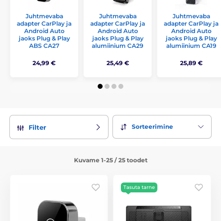
Juhtmevaba
Juhtmevaba
Juhtmevaba
adapter CarPlay ja
adapter CarPlay ja
adapter CarPlay ja
Android Auto
Android Auto
Android Auto
jaoks Plug & Play
jaoks Plug & Play
jaoks Plug & Play
ABS CA27
alumiinium CA29
alumiinium CA19
24,99 €
25,49 €
25,89 €
Sorteerimine
Filter
Kuvame 1-25 / 25 toodet
Tasuta tarne