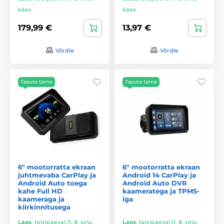
käes
käes
179,99 €
13,97 €
Võrdle
Võrdle
Tasuta tarne
Tasuta tarne
6" mootorratta ekraan
6" mootorratta ekraan
juhtmevaba CarPlay ja
Android 14 CarPlay ja
Android Auto toega
Android Auto DVR
kahe Full HD
kaameratega ja TPMS-
kaameraga ja
iga
kiirkinnitusega
Laos
,
teisipäeval 11. 8. sinu
Laos
,
teisipäeval 11. 8. sinu