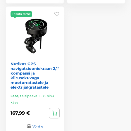
Tasuta tarne
Nutikas GPS
navigatsiooniekraan 2,1"
kompassi ja
kiirusekuvaga
mootorratastele ja
elektrijalgratastele
Laos
,
teisipäeval 11. 8. sinu
käes
167,99 €
Võrdle