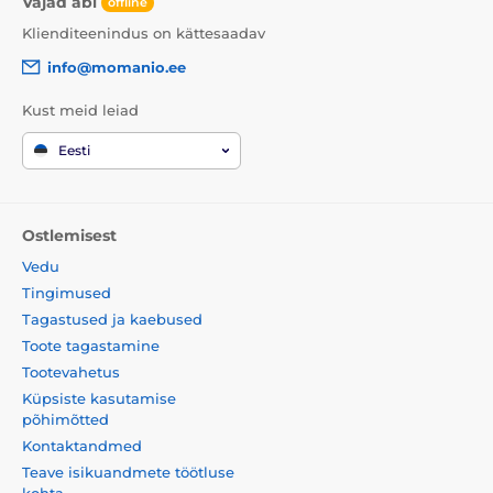
Vajad abi
offline
Klienditeenindus on kättesaadav
info@momanio.ee
Kust meid leiad
Eesti
Ostlemisest
Vedu
Tingimused
Tagastused ja kaebused
Toote tagastamine
Tootevahetus
Küpsiste kasutamise
põhimõtted
Kontaktandmed
Teave isikuandmete töötluse