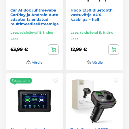
Car AI Box juhtmevaba
Hoco E150 Bluetooth
CarPlay ja Android Auto
vastuvõtja AUX-
adapter laiendatud
kaabliga – hall
multimeediasüsteemiga
Laos
,
teisipäeval 11. 8. sinu
Laos
,
teisipäeval 11. 8. sinu
käes
käes
63,99 €
12,99 €
Võrdle
Võrdle
Tasuta tarne