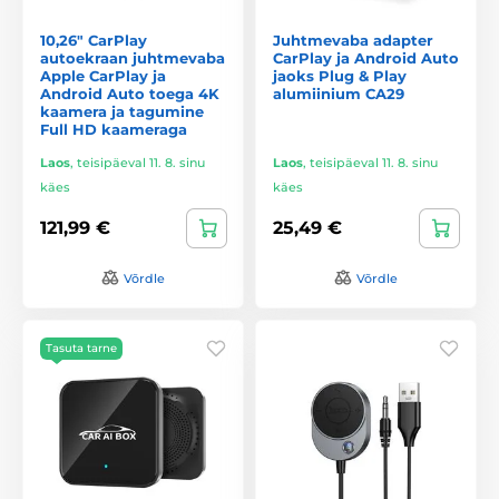
10,26" CarPlay
Juhtmevaba adapter
autoekraan juhtmevaba
CarPlay ja Android Auto
Apple CarPlay ja
jaoks Plug & Play
Android Auto toega 4K
alumiinium CA29
kaamera ja tagumine
Full HD kaameraga
Laos
,
teisipäeval 11. 8. sinu
Laos
,
teisipäeval 11. 8. sinu
käes
käes
121,99 €
25,49 €
Võrdle
Võrdle
Tasuta tarne