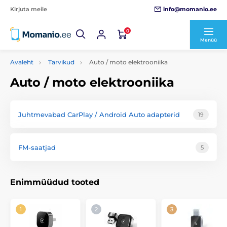
info@momanio.ee
Kirjuta meile
0
Menüü
Avaleht
Tarvikud
Auto / moto elektrooniika
Auto / moto elektrooniika
Juhtmevabad CarPlay / Android Auto adapterid
19
FM-saatjad
5
Enimmüüdud tooted