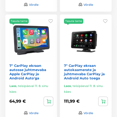
Võrdle
Võrdle
Tasuta tarne
Tasuta tarne
7" CarPlay ekraan
7" CarPlay ekraan
autosse juhtmevaba
autokaamerate ja
Apple CarPlay ja
juhtmevaba CarPlay ja
Android Auto'ga
Android Auto toega
Laos
,
teisipäeval 11. 8. sinu
Laos
,
teisipäeval 11. 8. sinu
käes
käes
64,99 €
111,99 €
Võrdle
Võrdle