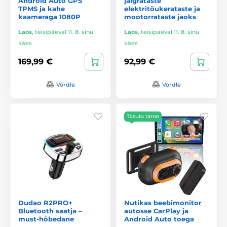
Android Auto GPS
jalgrataste
TPMS ja kahe
elektritõukerataste ja
kaameraga 1080P
mootorrataste jaoks
Laos
,
teisipäeval 11. 8. sinu
Laos
,
teisipäeval 11. 8. sinu
käes
käes
169,99 €
92,99 €
Võrdle
Võrdle
Tasuta tarne
Dudao R2PRO+
Nutikas beebimonitor
Bluetooth saatja –
autosse CarPlay ja
must-hõbedane
Android Auto toega