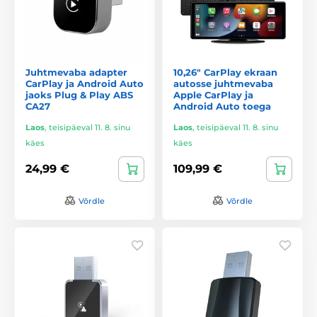
Juhtmevaba adapter
10,26" CarPlay ekraan
CarPlay ja Android Auto
autosse juhtmevaba
jaoks Plug & Play ABS
Apple CarPlay ja
CA27
Android Auto toega
Laos
,
teisipäeval 11. 8. sinu
Laos
,
teisipäeval 11. 8. sinu
käes
käes
24,99 €
109,99 €
Võrdle
Võrdle