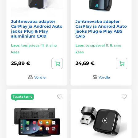
Juhtmevaba adapter
Juhtmevaba adapter
CarPlay ja Android Auto
CarPlay ja Android Auto
jaoks Plug & Play
jaoks Plug & Play ABS
alumiinium CA19
CA15
Laos
,
teisipäeval 11. 8. sinu
Laos
,
teisipäeval 11. 8. sinu
käes
käes
25,89 €
24,69 €
Võrdle
Võrdle
Tasuta tarne