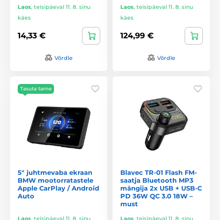
Laos
,
teisipäeval 11. 8. sinu
Laos
,
teisipäeval 11. 8. sinu
käes
käes
14,33 €
124,99 €
Võrdle
Võrdle
Tasuta tarne
5" juhtmevaba ekraan
Blavec TR-01 Flash FM-
BMW mootorratastele
saatja Bluetooth MP3
Apple CarPlay / Android
mängija 2x USB + USB-C
Auto
PD 36W QC 3.0 18W –
must
Laos
,
teisipäeval 11. 8. sinu
Laos
,
teisipäeval 11. 8. sinu