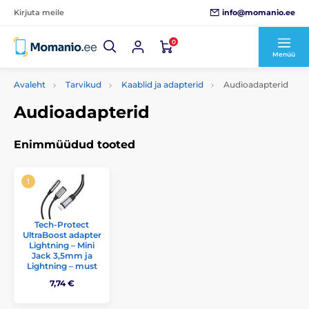
info@momanio.ee
Kirjuta meile
0
Menüü
Avaleht
Tarvikud
Kaablid ja adapterid
Audioadapterid
Audioadapterid
Enimmüüdud tooted
Tech-Protect
UltraBoost adapter
Lightning – Mini
Jack 3,5mm ja
Lightning – must
7,74 €