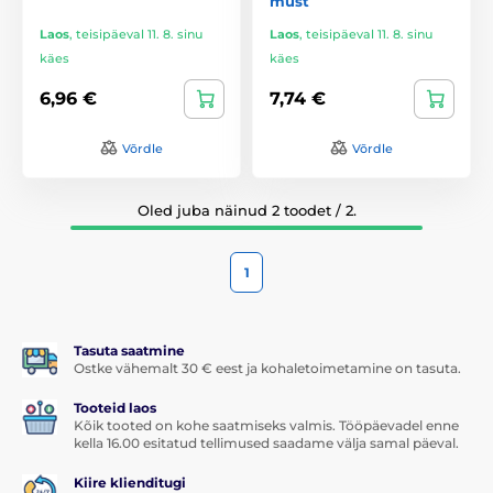
must
Laos
,
teisipäeval 11. 8. sinu
Laos
,
teisipäeval 11. 8. sinu
käes
käes
6,96 €
7,74 €
Võrdle
Võrdle
Oled juba näinud 2 toodet / 2.
1
Tasuta saatmine
Ostke vähemalt 30 € eest ja kohaletoimetamine on tasuta.
Tooteid laos
Kõik tooted on kohe saatmiseks valmis. Tööpäevadel enne
kella 16.00 esitatud tellimused saadame välja samal päeval.
Kiire klienditugi