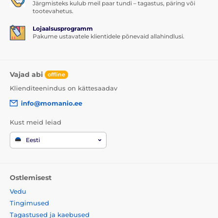
Järgmisteks kulub meil paar tundi – tagastus, päring või
tootevahetus.
Lojaalsusprogramm
Pakume ustavatele klientidele põnevaid allahindlusi.
Vajad abi
offline
Klienditeenindus on kättesaadav
info@momanio.ee
Kust meid leiad
Eesti
Ostlemisest
Vedu
Tingimused
Tagastused ja kaebused