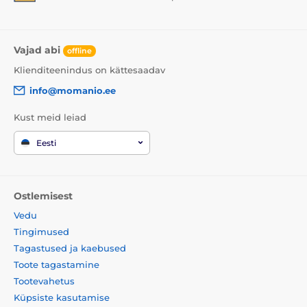
Vajad abi
offline
Klienditeenindus on kättesaadav
info@momanio.ee
Kust meid leiad
Eesti
Ostlemisest
Vedu
Tingimused
Tagastused ja kaebused
Toote tagastamine
Tootevahetus
Küpsiste kasutamise