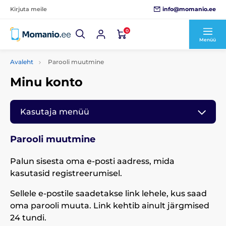
info@momanio.ee
Kirjuta meile
0
Menüü
Avaleht
Parooli muutmine
Minu konto
Kasutaja menüü
Parooli muutmine
Palun sisesta oma e-posti aadress, mida
kasutasid registreerumisel.
Sellele e-postile saadetakse link lehele, kus saad
oma parooli muuta. Link kehtib ainult järgmised
24 tundi.